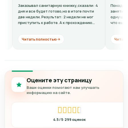
Заказывал санитарную книжку,сказали: 4
Понадобилась реб
дня и все будет готово,но в итоге почти
занятиям спортом
две недели. Результат: 2 недели не мог
одну цену, по фак
приступить к работе. А к прохождению
что еще к стоимо
комиссии...
кардиограмму + р
Читать полностью
Читать полнос
Оцените эту страницу
Ваши оценки помогают нам улучшать
информацию на сайте.
4.5
299