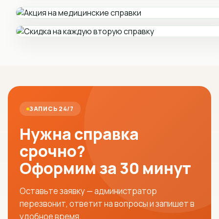
ЗАПИСЬ 24/7
Нужна справка
срочно?
Оформим за 30 минут
Оставьте заявку — администратор
перезвонит, ответит на вопросы и запишет в
удобное время.