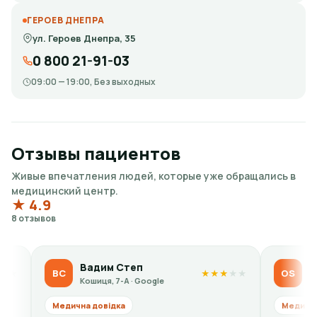
ГЕРОЕВ ДНЕПРА
ул. Героев Днепра, 35
0 800 21-91-03
09:00 — 19:00, Без выходных
Отзывы пациентов
Живые впечатления людей, которые уже обращались в
медицинский центр.
★ 4.9
8 отзывов
Вадим Степ
Olga Sid
ВС
OS
★
★
★
★
★
Кошиця, 7-А · Google
Кошиця, 7-А
Медична довідка
Медична довідка