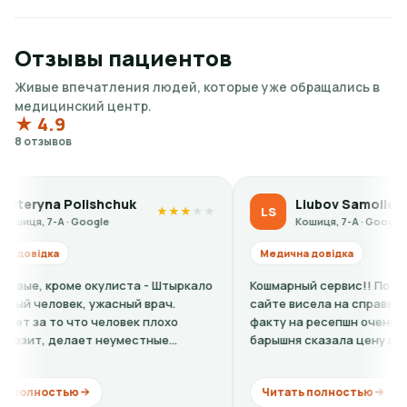
Отзывы пациентов
Живые впечатления людей, которые уже обращались в
медицинский центр.
★ 4.9
8 отзывов
Liubov Samoilenko
Rjurik С
LS
RС
★
★
★
★
★
Кошиця, 7-А · Google
Кошиця, 7-А 
Медична довідка
Медична довідка
Кошмарный сервис!! По телефону и на
Вполне норм
сайте висела на справку одна цена, но по
факту на ресепшн очень хамовитая
барышня сказала цену вдвое выше. Это
ещё...
Читать полностью
Читать полност