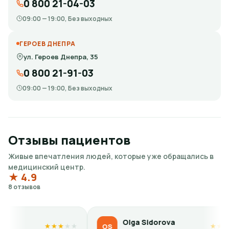
0 800 21-04-03
09:00 — 19:00, Без выходных
ГЕРОЕВ ДНЕПРА
ул. Героев Днепра, 35
0 800 21-91-03
09:00 — 19:00, Без выходных
Отзывы пациентов
Живые впечатления людей, которые уже обращались в
медицинский центр.
★ 4.9
8 отзывов
Olga Sidorova
K
OS
KP
★
★
★
★
★
★
★