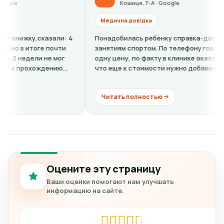
Кошиця, 7-А · Google
К
Медична довідка
Медична
: 4
Понадобилась ребенку справка-допуск к
Все вежл
и
занятиям спортом. По телефону говорили
О. - ужа
г
одну цену, по факту в клинике оказалось,
Отчитыва
что еще к стоимости нужно добавить
видит, д
кардиограмму + расшифровку (нужно...
коммента
Читать полностью
Читать
Оцените эту страницу
Ваши оценки помогают нам улучшать
информацию на сайте.