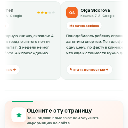
Olga Sidorova
OS
★
★
★
★
★
★
★
★
★
★
Кошиця, 7-А · Google
Медична довідка
у,сказали: 4
Понадобилась ребенку справка-допуск к
итоге почти
занятиям спортом. По телефону говорили
ели не мог
одну цену, по факту в клинике оказалось,
охождению
что еще к стоимости нужно добавить
кардиограмму + расшифровку (нужно...
Читать полностью
Оцените эту страницу
Ваши оценки помогают нам улучшать
информацию на сайте.