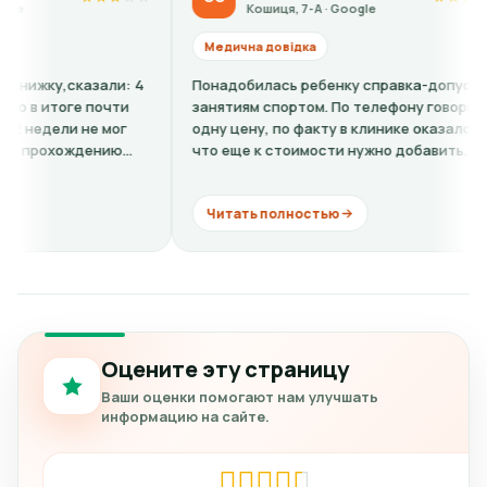
Кошиця, 7-А · Google
Кошиц
Медична довідка
Медична до
Понадобилась ребенку справка-допуск к
Все вежливы
занятиям спортом. По телефону говорили
О. - ужасный
одну цену, по факту в клинике оказалось,
Отчитывает 
что еще к стоимости нужно добавить
видит, дерз
кардиограмму + расшифровку (нужно...
комментарии
Читать полностью
Читать по
Оцените эту страницу
Ваши оценки помогают нам улучшать
информацию на сайте.