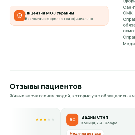
(форм
Сани
ОМК
Лицензия МОЗ Украины
Все услуги оформляются официально
Спра
обяз
осмот
Справ
Меди
Отзывы пациентов
Живые впечатления людей, которые уже обращались в 
Вадим Степ
ВС
★
★
★
★
★
★
Кошиця, 7-А · Google
Медична довідка