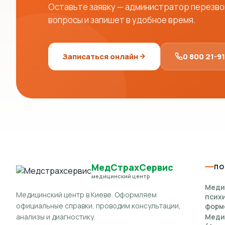
Оставьте заявку — администратор перезвон
вопросы и запишет в удобное время.
Записаться онлайн
0 800 21-9
МедСтрахСервис
ПО
медицинский центр
Меди
Медицинский центр в Киеве. Оформляем
псих
официальные справки, проводим консультации,
форм
анализы и диагностику.
Меди