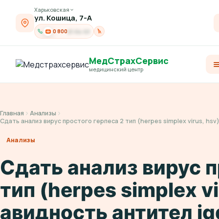
Харьковская
ул. Кошица, 7-А
0 800
21-04-03
МедСтрахСервис
медицинский центр
Главная
Анализы
Сдать анализ вирус простого герпеса 2 тип (herpes simplex virus, h
Анализы
Сдать анализ вирус п
тип (herpes simplex vi
авидность антител ig