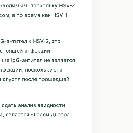
обходимым, поскольку HSV-2
ом, в то время как HSV-1
G-антител к HSV-2, это
астоящей инфекции
чие IgG-антител не является
нфекции, поскольку эти
ы спустя после прошедшей
 сдать анализ авидности
па, является «Герои Днепра