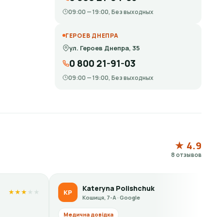
09:00 — 19:00, Без выходных
ГЕРОЕВ ДНЕПРА
ул. Героев Днепра, 35
0 800 21-91-03
09:00 — 19:00, Без выходных
★ 4.9
8 отзывов
Kateryna Polishchuk
Liubov 
LS
★
★
★
★
★
ошиця, 7-А · Google
Кошиця, 7
а довідка
Медична довідк