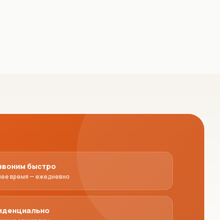
звоним быстро
чее время — ежедневно
иденциально