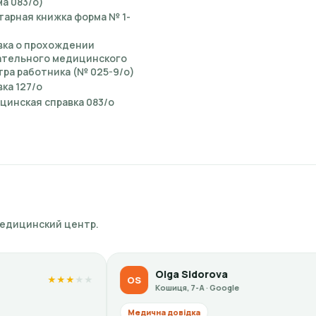
а 083/о)
тарная книжка форма № 1-
вка о прохождении
ательного медицинского
ра работника (№ 025-9/о)
ка 127/о
цинская справка 083/о
медицинский центр.
Olga Sidorova
OS
KP
★
★
★
★
★
Кошиця, 7-А · Google
К
Медична довідка
Медичн