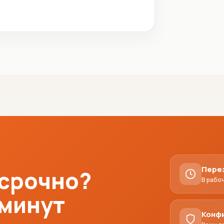
Пере
 срочно?
В рабо
 минут
Конф