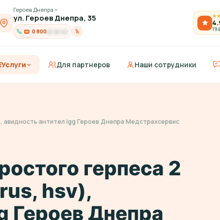
Героев Днепра
ул. Героев Днепра, 35
★
4.
19
0 800
21-91-03
Услуги
Для партнеров
Наши сотрудники
sv), авидность антител igg Героев Днепра Медстрахсервис
ростого герпеса 2
rus, hsv),
g Героев Днепра