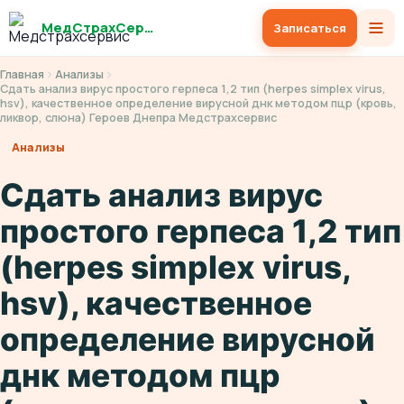
МедСтрахСервис
Записаться
Главная
Анализы
Сдать анализ вирус простого герпеса 1,2 тип (herpes simplex virus,
hsv), качественное определение вирусной днк методом пцр (кровь,
ликвор, слюна) Героев Днепра Медстрахсервис
Анализы
Сдать анализ вирус
простого герпеса 1,2 тип
(herpes simplex virus,
hsv), качественное
определение вирусной
днк методом пцр