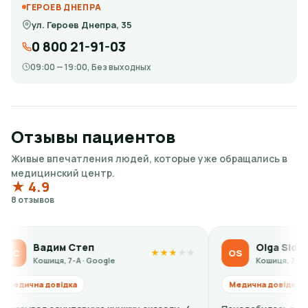
ГЕРОЕВ ДНЕПРА
ул. Героев Днепра, 35
0 800 21-91-03
09:00 — 19:00, Без выходных
Отзывы пациентов
Живые впечатления людей, которые уже обращались в
медицинский центр.
★ 4.9
8 отзывов
им Степ
Olga Sidorova
OS
★
★
★
★
★
ця, 7-А · Google
Кошиця, 7-А · Google
овідка
Медична довідка