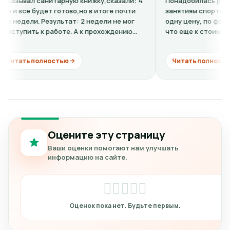
санитарную книжку,сказали: 4
Понадобилась ребенку справк
удет готово,но в итоге почти
занятиям спортом. По телефо
 Результат: 2 недели не мог
одну цену, по факту в клинике
 к работе. А к прохождению
что еще к стоимости нужно д
кардиограмму + расшифровку (
олностью
Читать полностью
Оцените эту страницу
Ваши оценки помогают нам улучшать
информацию на сайте.