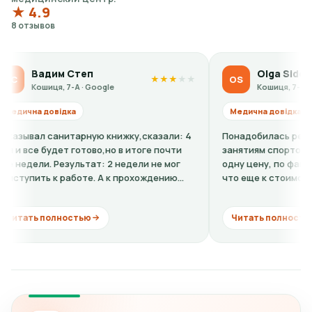
★ 4.9
8 отзывов
м Степ
Olga Sidorova
OS
★
★
★
★
★
, 7-А · Google
Кошиця, 7-А · Google
відка
Медична довідка
анитарную книжку,сказали: 4
Понадобилась ребенку справка
дет готово,но в итоге почти
занятиям спортом. По телефон
Результат: 2 недели не мог
одну цену, по факту в клинике 
к работе. А к прохождению
что еще к стоимости нужно до
кардиограмму + расшифровку (н
лностью
Читать полностью