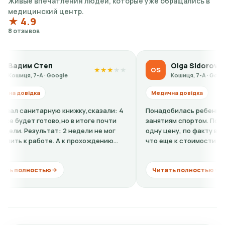
Живые впечатления людей, которые уже обращались в
медицинский центр.
★ 4.9
8 отзывов
еп
Olga Sidorova
OS
★
★
★
★
★
★
 · Google
Кошиця, 7-А · Google
Медична довідка
рную книжку,сказали: 4
Понадобилась ребенку справка-допу
отово,но в итоге почти
занятиям спортом. По телефону гов
ьтат: 2 недели не мог
одну цену, по факту в клинике оказа
оте. А к прохождению
что еще к стоимости нужно добавит
кардиограмму + расшифровку (нужно.
ью
Читать полностью