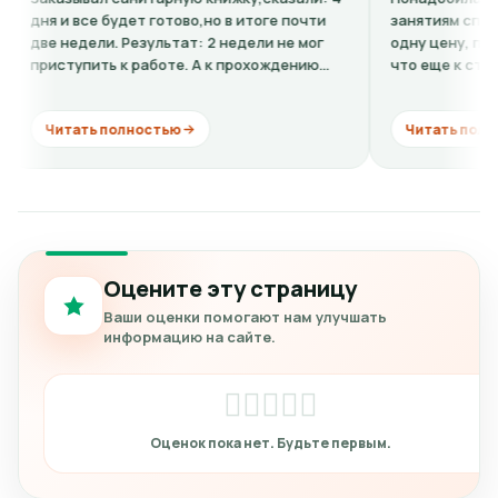
 все будет готово,но в итоге почти
занятиям спортом. По т
едели. Результат: 2 недели не мог
одну цену, по факту в к
упить к работе. А к прохождению
что еще к стоимости н
сии...
кардиограмму + расшифр
ать полностью
Читать полностью
Оцените эту страницу
Ваши оценки помогают нам улучшать
информацию на сайте.