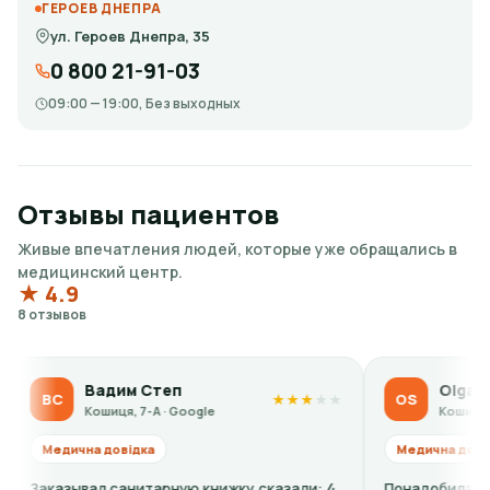
ГЕРОЕВ ДНЕПРА
ул. Героев Днепра, 35
0 800 21-91-03
09:00 — 19:00, Без выходных
Отзывы пациентов
Живые впечатления людей, которые уже обращались в
медицинский центр.
★ 4.9
8 отзывов
Вадим Степ
Olga Sidorova
OS
★
★
★
★
★
Кошиця, 7-А · Google
Кошиця, 7-А · Goog
ична довідка
Медична довідка
ывал санитарную книжку,сказали: 4
Понадобилась ребенку 