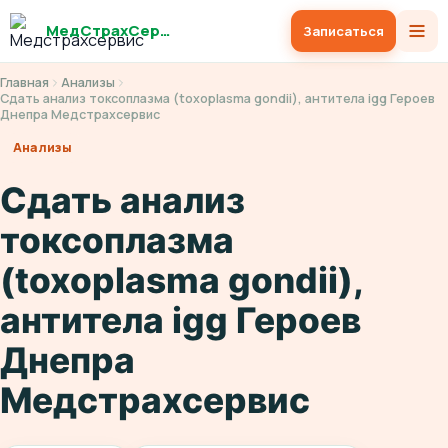
МедСтрахСервис
Записаться
Главная
Анализы
Сдать анализ токсоплазма (toxoplasma gondii), антитела igg Героев
Днепра Медстрахсервис
Анализы
Сдать анализ
токсоплазма
(toxoplasma gondii),
антитела igg Героев
Днепра
Медстрахсервис