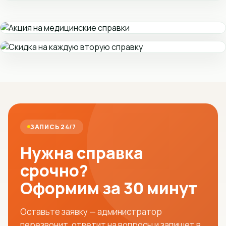
ЗАПИСЬ 24/7
Нужна справка
срочно?
Оформим за 30 минут
Оставьте заявку — администратор
перезвонит, ответит на вопросы и запишет в