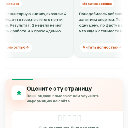
а
Медична довідка
арную книжку,сказали: 4
Понадобилась ребенку справка-до
готово,но в итоге почти
занятиям спортом. По телефону го
льтат: 2 недели не мог
одну цену, по факту в клинике оказ
боте. А к прохождению
что еще к стоимости нужно добави
кардиограмму + расшифровку (нужно
стью
Читать полностью
Оцените эту страницу
Ваши оценки помогают нам улучшать
информацию на сайте.