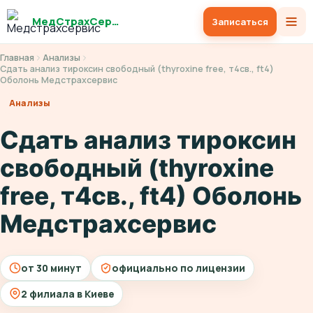
МедСтрахСервис
Записаться
Главная
Анализы
Сдать анализ тироксин свободный (thyroxine free, т4св., ft4)
Оболонь Медстрахсервис
Анализы
Сдать анализ тироксин
свободный (thyroxine
free, т4св., ft4) Оболонь
Медстрахсервис
от 30 минут
официально по лицензии
2 филиала в Киеве