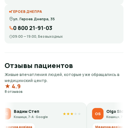
ГЕРОЕВ ДНЕПРА
ул. Героев Днепра, 35
0 800 21-91-03
09:00 — 19:00, Без выходных
Отзывы пациентов
Живые впечатления людей, которые уже обращались в
медицинский центр.
★ 4.9
8 отзывов
м Степ
Olga Sidorova
OS
★
★
★
★
★
, 7-А · Google
Кошиця, 7-А · Google
відка
Медична довідка