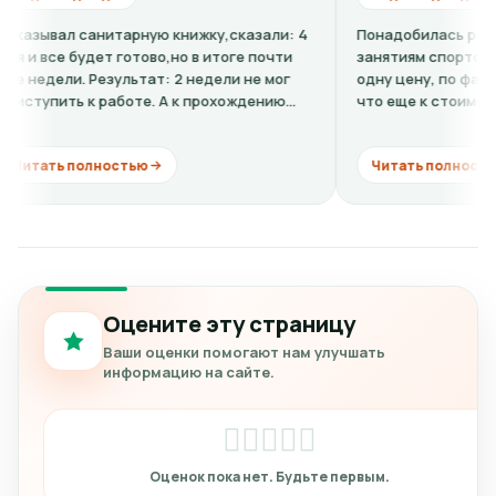
анитарную книжку,сказали: 4
Понадобилась ребенку справка
дет готово,но в итоге почти
занятиям спортом. По телефон
Результат: 2 недели не мог
одну цену, по факту в клинике 
к работе. А к прохождению
что еще к стоимости нужно до
кардиограмму + расшифровку (н
лностью
Читать полностью
Оцените эту страницу
Ваши оценки помогают нам улучшать
информацию на сайте.