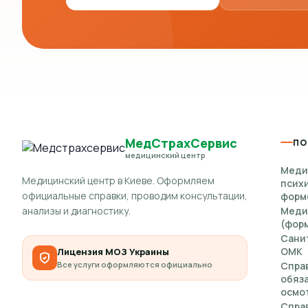
МедСтрахСервис
ПО
медицинский центр
Меди
Медицинский центр в Киеве. Оформляем
псих
официальные справки, проводим консультации,
форм
анализы и диагностику.
Меди
(форм
Сани
ОМК
Лицензия МОЗ Украины
Все услуги оформляются официально
Спра
обяз
осмот
Справ