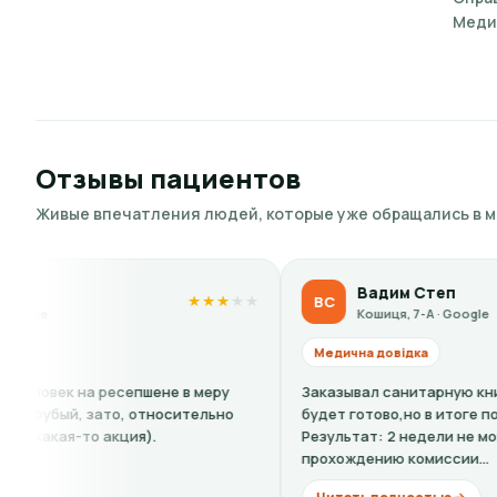
Меди
Отзывы пациентов
Живые впечатления людей, которые уже обращались в 
Вадим Степ
ВС
★
★
★
★
★
★
★
Кошиця, 7-А · Google
Медична довідка
не в меру
Заказывал санитарную книжку,сказали: 4 дня и 
осительно
будет готово,но в итоге почти две недели.
Результат: 2 недели не мог приступить к работе.
прохождению комиссии...