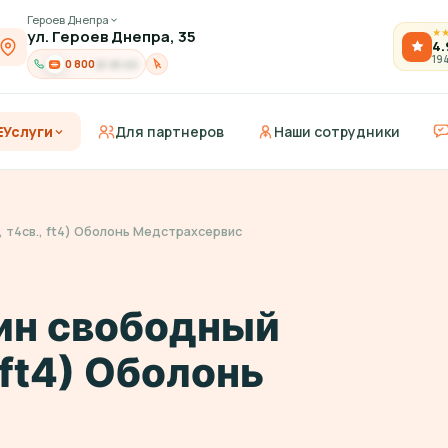
Героев Днепра
ул. Героев Днепра, 35
★
4.
19
0 800
21-91-03
Услуги
Для партнеров
Наши сотрудники
, т4св., ft4) Оболонь Медстрахсервис
ин свободный
, ft4) Оболонь