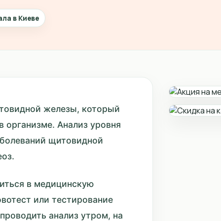
ала в Киеве
итовидной железы, который
в организме. Анализ уровня
аболеваний щитовидной
еоз.
титься в медицинскую
овотест или тестирование
проводить анализ утром, на