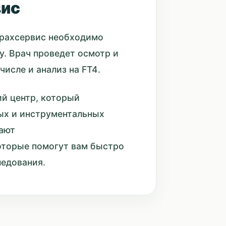
вис
трахсервис необходимо
у. Врач проведет осмотр и
исле и анализ на FT4.
й центр, который
ых и инструментальных
тают
оторые помогут вам быстро
ледования.