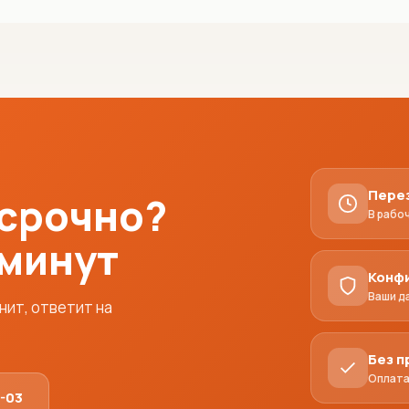
Пере
 срочно?
В рабо
 минут
Конф
Ваши д
ит, ответит на
Без 
Оплата
1-03