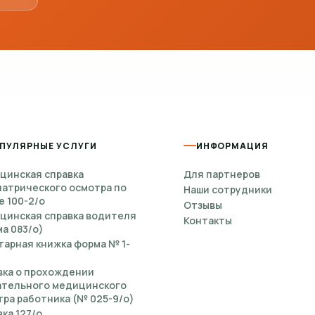
ПУЛЯРНЫЕ УСЛУГИ
ИНФОРМАЦИЯ
цинская справка
Для партнеров
иатрического осмотра по
Наши сотрудники
е 100-2/о
Отзывы
цинская справка водителя
Контакты
а 083/о)
тарная книжка форма № 1-
вка о прохождении
ательного медицинского
ра работника (№ 025-9/о)
ка 127/о