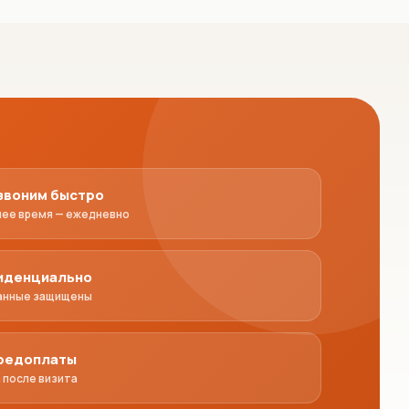
звоним быстро
чее время — ежедневно
иденциально
анные защищены
предоплаты
 после визита