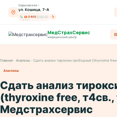
Харьковская
ул. Кошица, 7-А
0 800
21-04-03
МедСтрахСервис
медицинский центр
Главная
Анализы
Сдать анализ тироксин свободный (thyroxine free
Анализы
Сдать анализ тирокс
(thyroxine free, т4св.
Медстрахсервис