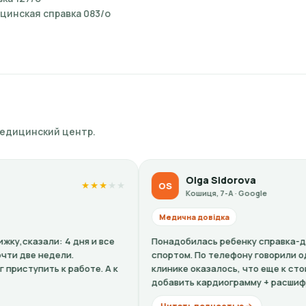
цинская справка 083/о
медицинский центр.
Olga Sidorova
OS
★
★
★
★
★
★
★
★
Кошиця, 7-А · Google
Медична довідка
все
Понадобилась ребенку справка-допуск к занятиям
спортом. По телефону говорили одну цену, по факту в
 А к
клинике оказалось, что еще к стоимости нужно
добавить кардиограмму + расшифровку (нужно...