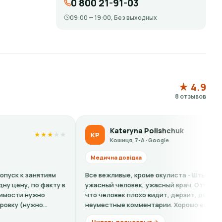
0 800 21-91-03
09:00 — 19:00, Без выходных
★ 4.9
8 отзывов
Kateryna Polishchuk
KP
L
★
★
★
★
★
Кошиця, 7-А · Google
Медична довідка
Ме
Все вежливые, кроме окулиста - Штыркало О. -
Кош
ужасный человек, ужасный врач. Отчитывает за то
на 
что человек плохо видит, дерзит, делает
хам
неуместные комментарии. Хорошо если бы...
ещё.