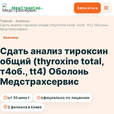
МедСтрахСервис
Записаться
Главная
Анализы
Сдать анализ тироксин общий (thyroxine total, т4об., tt4) Оболонь
Медстрахсервис
Анализы
Сдать анализ тироксин
общий (thyroxine total,
т4об., tt4) Оболонь
Медстрахсервис
от 30 минут
официально по лицензии
2 филиала в Киеве