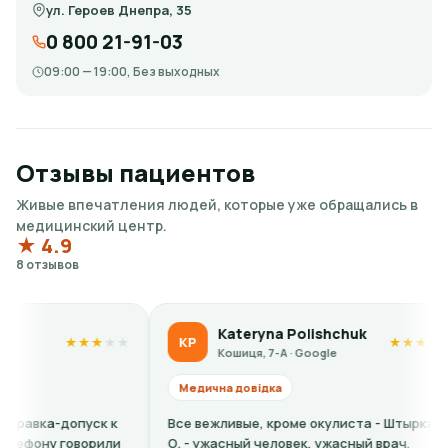
ул. Героев Днепра, 35
0 800 21-91-03
09:00 — 19:00, Без выходных
Отзывы пациентов
Живые впечатления людей, которые уже обращались в
медицинский центр.
★ 4.9
8 отзывов
Kateryna Polishchuk
KP
★
★
★
★
★
★
★
★
★
★
Кошиця, 7-А · Google
Медична довідка
-допуск к
Все вежливые, кроме окулиста - Штыркало
Ко
 говорили
О. - ужасный человек, ужасный врач.
са