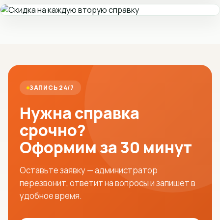
ЗАПИСЬ 24/7
Нужна справка
срочно?
Оформим за 30 минут
Оставьте заявку — администратор
перезвонит, ответит на вопросы и запишет в
удобное время.