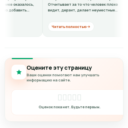
казалось,
Отчитывает за то что человек плохо
ф
авить
видит, дерзит, делает неуместные
ба
жно...
комментарии. Хорошо если бы...
ещ
Читать полностью
Оцените эту страницу
Ваши оценки помогают нам улучшать
информацию на сайте.