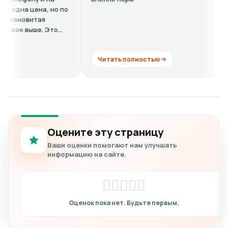
на, но по
уча
ая
А н
е. Это
Осн
ски
Читать полностью
Ч
Оцените эту страницу
Ваши оценки помогают нам улучшать
информацию на сайте.