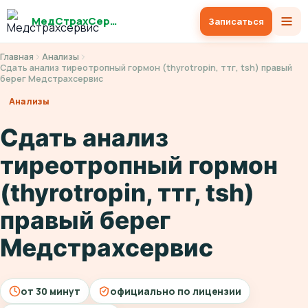
МедСтрахСервис
Записаться
Главная
Анализы
Сдать анализ тиреотропный гормон (thyrotropin, ттг, tsh) правый
берег Медстрахсервис
Анализы
Сдать анализ
тиреотропный гормон
(thyrotropin, ттг, tsh)
правый берег
Медстрахсервис
от 30 минут
официально по лицензии