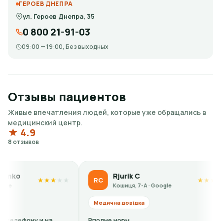
ГЕРОЕВ ДНЕПРА
ул. Героев Днепра, 35
0 800 21-91-03
09:00 — 19:00, Без выходных
Отзывы пациентов
Живые впечатления людей, которые уже обращались в
медицинский центр.
★ 4.9
8 отзывов
Rjurik С
RС
★
★
★
★
★
★
★
★
★
★
Кошиця, 7-А · Google
Медична довідка
М
 и на
Вполне норм
Поч