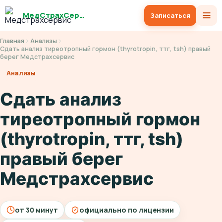
МедСтрахСервис
Записаться
Главная
Анализы
Сдать анализ тиреотропный гормон (thyrotropin, ттг, tsh) правый
берег Медстрахсервис
Анализы
Сдать анализ
тиреотропный гормон
(thyrotropin, ттг, tsh)
правый берег
Медстрахсервис
от 30 минут
официально по лицензии