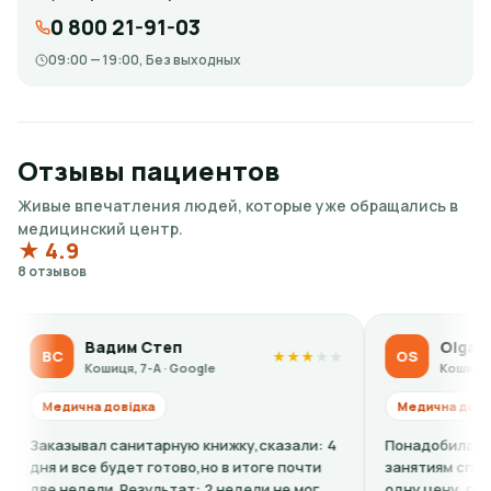
0 800 21-91-03
09:00 — 19:00, Без выходных
Отзывы пациентов
Живые впечатления людей, которые уже обращались в
медицинский центр.
★ 4.9
8 отзывов
Вадим Степ
Olga Sidorova
OS
★
★
★
★
★
Кошиця, 7-А · Google
Кошиця, 7-А · Goog
ична довідка
Медична довідка
ывал санитарную книжку,сказали: 4
Понадобилась ребенку 
 все будет готово,но в итоге почти
занятиям спортом. По т
едели. Результат: 2 недели не мог
одну цену, по факту в к