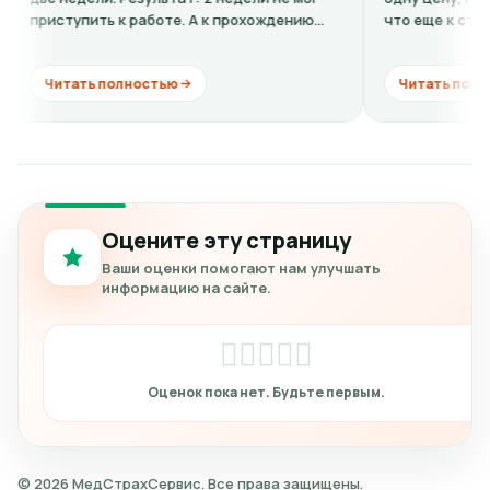
упить к работе. А к прохождению
что еще к стоимости н
сии...
кардиограмму + расшифр
ать полностью
Читать полностью
Оцените эту страницу
Ваши оценки помогают нам улучшать
информацию на сайте.
© 2026 МедСтрахСервис. Все права защищены.