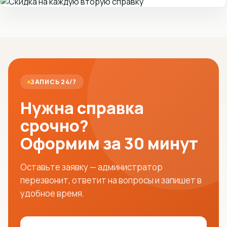
ЗАПИСЬ 24/7
Нужна справка
срочно?
Оформим за 30 минут
Оставьте заявку — администратор
перезвонит, ответит на вопросы и запишет в
удобное время.