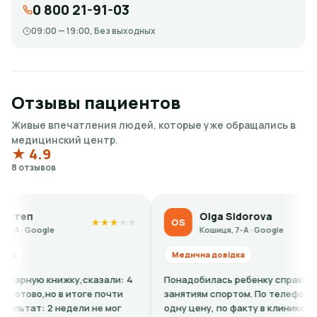
0 800 21-91-03
09:00 — 19:00, Без выходных
Отзывы пациентов
Живые впечатления людей, которые уже обращались в
медицинский центр.
★ 4.9
8 отзывов
Olga Sidorova
OS
★
★
★
★
★
★
★
★
★
★
Кошиця, 7-А · Google
Медична довідка
ижку,сказали: 4
Понадобилась ребенку справка-допуск к
 в итоге почти
занятиям спортом. По телефону говорили
недели не мог
одну цену, по факту в клинике оказалось,