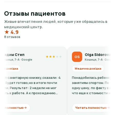
Отзывы пациентов
Живые впечатления людей, которые уже обращались в
медицинский центр.
★ 4.9
8 отзывов
теп
Olga Sidorova
OS
★
★
★
★
★
★
А · Google
Кошиця, 7-А · Google
Медична довідка
арную книжку,сказали: 4
Понадобилась ребенку справка-доп
готово,но в итоге почти
занятиям спортом. По телефону го
льтат: 2 недели не мог
одну цену, по факту в клинике оказ
боте. А к прохождению
что еще к стоимости нужно добави
кардиограмму + расшифровку (нужно
тью
Читать полностью