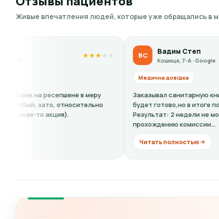
Отзывы пациентов
Живые впечатления людей, которые уже обращались в 
Вадим Степ
ВС
★
★
★
★
★
★
★
★
Кошиця, 7-А · Google
Медична довідка
в меру
Заказывал санитарную книжку,сказали: 4 дня и все
ительно
будет готово,но в итоге почти две недели.
Результат: 2 недели не мог приступить к работе. А 
прохождению комиссии...
Читать полностью