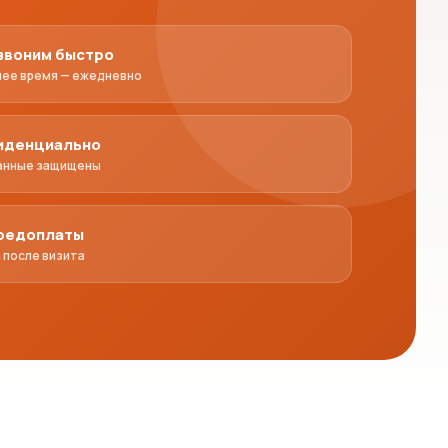
звоним быстро
чее время — ежедневно
иденциально
анные защищены
предоплаты
 после визита