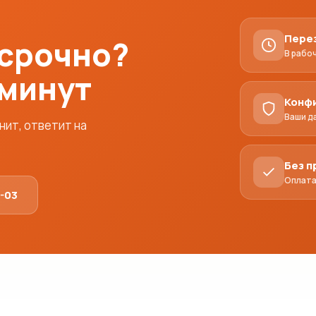
Пере
 срочно?
В рабо
 минут
Конф
Ваши д
ит, ответит на
Без 
Оплата
1-03