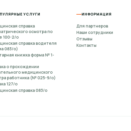
ПУЛЯРНЫЕ УСЛУГИ
ИНФОРМАЦИЯ
цинская справка
Для партнеров
иатрического осмотра по
Наши сотрудники
е 100-2/о
Отзывы
цинская справка водителя
Контакты
а 083/о)
тарная книжка форма № 1-
вка о прохождении
ательного медицинского
ра работника (№ 025-9/о)
ка 127/о
цинская справка 083/о