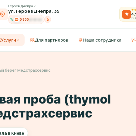
Героев Днепра
ул. Героев Днепра, 35
★
4.
19
0 800
21-91-03
Услуги
Для партнеров
Наши сотрудники
вый берег Медстрахсервис
вая проба (thymol
Медстрахсервис
ала в Киеве