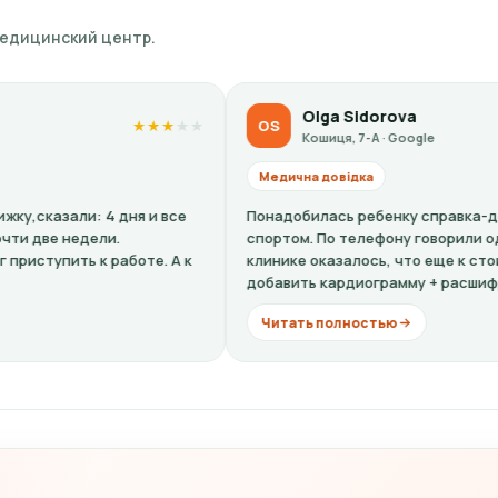
медицинский центр.
Olga Sidorova
OS
★
★
★
★
★
★
★
Кошиця, 7-А · Google
Медична довідка
Понадобилась ребенку справка-допуск к занятиям
спортом. По телефону говорили одну цену, по факту в
к
клинике оказалось, что еще к стоимости нужно
добавить кардиограмму + расшифровку (нужно...
Читать полностью