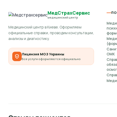
МедСтрахСервис
ПО
медицинский центр
Меди
Медицинский центр в Киеве. Оформляем
псих
официальные справки, проводим консультации,
форм
анализы и диагностику.
Меди
(форм
Сани
ОМК
Лицензия МОЗ Украины
Все услуги оформляются официально
Спра
обяз
осмот
Справ
Меди