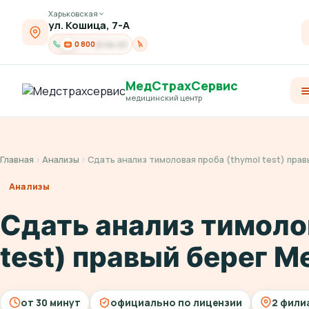
Харьковская
ул. Кошица, 7-А
0 800
21-04-03
МедСтрахСервис
медицинский центр
Главная
Анализы
Сдать анализ тимоловая проба (thymol test) пра
Анализы
Сдать анализ тимоло
test) правый берег 
от 30 минут
официально по лицензии
2 фили