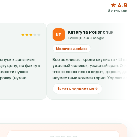
★ 4.9
8 отзывов
Kateryna Polishchuk
KP
LS
★
★
★
★
★
Кошиця, 7-А · Google
Медична довідка
Медич
Все вежливые, кроме окулиста - Штыркало О. -
Кошмар
ужасный человек, ужасный врач. Отчитывает за то
на спр
что человек плохо видит, дерзит, делает
хамови
неуместные комментарии. Хорошо если бы...
ещё...
Читать полностью
Чита