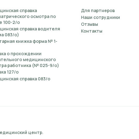
цинская справка
Для партнеров
иатрического осмотра по
Наши сотрудники
е 100-2/о
Отзывы
цинская справка водителя
Контакты
а 083/о)
тарная книжка форма № 1-
вка о прохождении
ательного медицинского
ра работника (№ 025-9/о)
ка 127/о
цинская справка 083/о
медицинский центр.