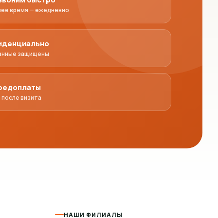
чее время — ежедневно
иденциально
анные защищены
предоплаты
 после визита
НАШИ ФИЛИАЛЫ