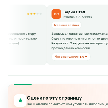
Вадим Степ
ВС
★
★
★
★
★
★
★
Кошиця, 7-А · Google
Медична довідка
Заказывал санитарную книжку,сказали: 4 дня и все
будет готово,но в итоге почти две недели.
Результат: 2 недели не мог приступить к работе. А к
прохождению комиссии...
Читать полностью
Оцените эту страницу
Ваши оценки помогают нам улучшать информацию