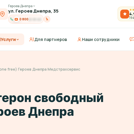
Героев Днепра
ул. Героев Днепра, 35
★
4.
19
0 800
21-91-03
Услуги
Для партнеров
Наши сотрудники
one free) Героев Днепра Медстрахсервис
терон свободный
ероев Днепра