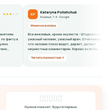
Kateryna Polishchuk
Liubo
LS
★
★
★
★
★
Кошиця, 7-А · Google
Кошиця, 
на довідка
Медична дові
жливые, кроме окулиста - Штыркало О. -
Кошмарный сер
й человек, ужасный врач. Отчитывает за то
на справку одн
ловек плохо видит, дерзит, делает
хамовитая бар
тные комментарии. Хорошо если бы...
ещё...
ть полностью
Читать полн