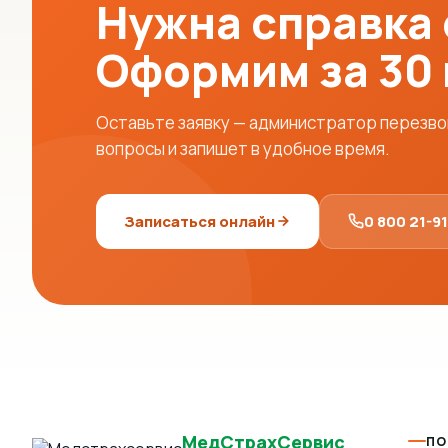
Нужна справка
Оформим за 30
Оставьте заявку — администратор перезвон
вопросы и запишет в удобное время.
Записаться онлайн
0 800 21-9
МедСтрахСервис
ПО