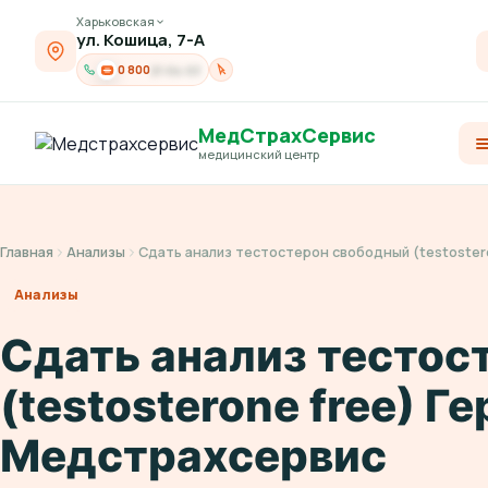
Харьковская
ул. Кошица, 7-А
0 800
21-04-03
МедСтрахСервис
медицинский центр
Главная
Анализы
Сдать анализ тестостерон свободный (testoster
Анализы
Сдать анализ тестос
(testosterone free) Г
Медстрахсервис