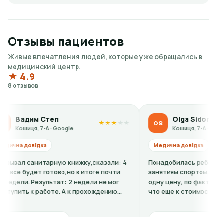
Отзывы пациентов
Живые впечатления людей, которые уже обращались в
медицинский центр.
★ 4.9
8 отзывов
м Степ
Olga Sidorova
OS
★
★
★
★
★
, 7-А · Google
Кошиця, 7-А · Google
ідка
Медична довідка
нитарную книжку,сказали: 4
Понадобилась ребенку справка
ет готово,но в итоге почти
занятиям спортом. По телефону
Результат: 2 недели не мог
одну цену, по факту в клинике 
 работе. А к прохождению
что еще к стоимости нужно до
кардиограмму + расшифровку (н