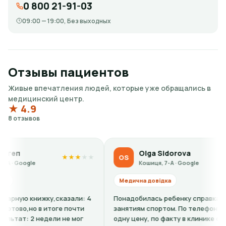
0 800 21-91-03
09:00 — 19:00, Без выходных
Отзывы пациентов
Живые впечатления людей, которые уже обращались в
медицинский центр.
★ 4.9
8 отзывов
Olga Sidorova
OS
★
★
★
★
★
★
★
★
★
★
Кошиця, 7-А · Google
Медична довідка
,сказали: 4
Понадобилась ребенку справка-допуск к
оге почти
занятиям спортом. По телефону говорили
ли не мог
одну цену, по факту в клинике оказалось,