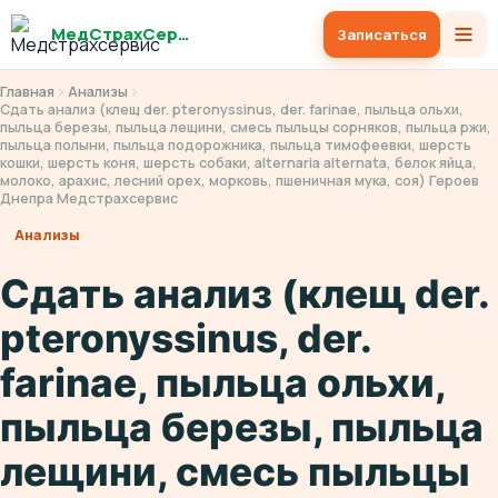
МедСтрахСервис
Записаться
Главная
Анализы
Сдать анализ (клещ der. pteronyssinus, der. farinаe, пыльца ольхи,
пыльца березы, пыльца лещини, смесь пыльцы сорняков, пыльца ржи,
пыльца полыни, пыльца подорожника, пыльца тимофеевки, шерсть
кошки, шерсть коня, шерсть собаки, alternaria alternatа, белок яйца,
молоко, арахис, лесний орех, морковь, пшеничная мука, соя) Героев
Днепра Медстрахсервис
Анализы
Сдать анализ (клещ der.
pteronyssinus, der.
farinаe, пыльца ольхи,
пыльца березы, пыльца
лещини, смесь пыльцы