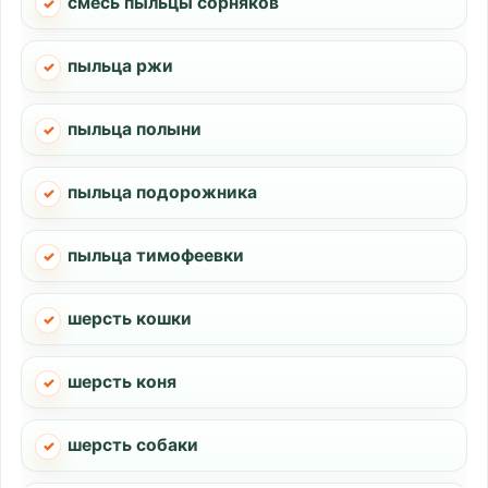
смесь пыльцы сорняков
пыльца ржи
пыльца полыни
пыльца подорожника
пыльца тимофеевки
шерсть кошки
шерсть коня
шерсть собаки