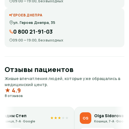
09:00 — 19:00, Без выходных
ГЕРОЕВ ДНЕПРА
ул. Героев Днепра, 35
0 800 21-91-03
09:00 — 19:00, Без выходных
Отзывы пациентов
Живые впечатления людей, которые уже обращались в
медицинский центр.
★ 4.9
8 отзывов
п
Olga Sidorova
OS
★
★
★
★
★
★
★
Google
Кошиця, 7-А · Google