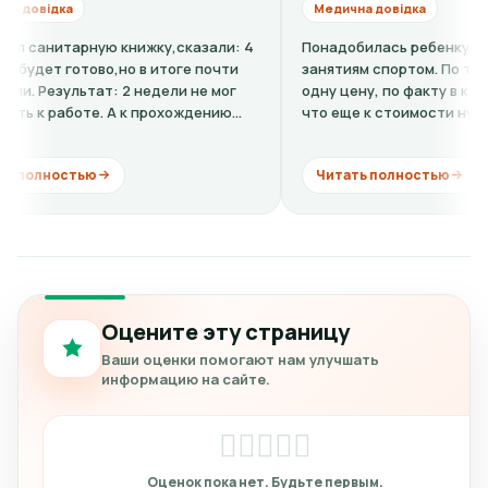
Медична довідка
ую книжку,сказали: 4
Понадобилась ребенку справка-допус
ово,но в итоге почти
занятиям спортом. По телефону говор
ат: 2 недели не мог
одну цену, по факту в клинике оказало
е. А к прохождению
что еще к стоимости нужно добавить
кардиограмму + расшифровку (нужно...
ю
Читать полностью
Оцените эту страницу
Ваши оценки помогают нам улучшать
информацию на сайте.