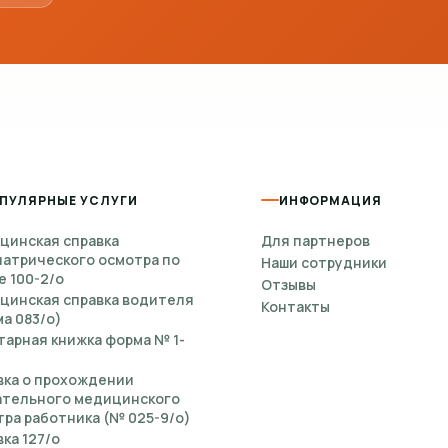
ПУЛЯРНЫЕ УСЛУГИ
ИНФОРМАЦИЯ
цинская справка
Для партнеров
иатрического осмотра по
Наши сотрудники
е 100-2/о
Отзывы
цинская справка водителя
Контакты
а 083/о)
тарная книжка форма № 1-
вка о прохождении
ательного медицинского
ра работника (№ 025-9/о)
ка 127/о