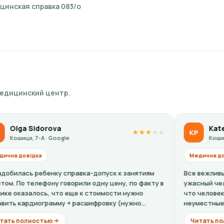
цинская справка 083/о
медицинский центр.
Kateryna Polishchuk
KP
★
★
★
★
★
Кошиця, 7-А · Google
Медична довідка
правка-допуск к занятиям
Все вежливые, кроме окулиста - 
орили одну цену, по факту в
ужасный человек, ужасный врач.
еще к стоимости нужно
что человек плохо видит, дерзи
 расшифровку (нужно...
неуместные комментарии. Хорошо
Читать полностью