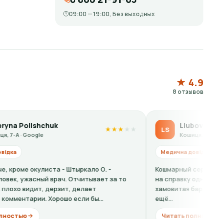
09:00 — 19:00, Без выходных
★ 4.9
8 отзывов
Liubov Samoilenko
LS
★
★
★
★
★
Кошиця, 7-А · Google
Медична довідка
Штыркало О. -
Кошмарный сервис!! По телефону и на с
 Отчитывает за то
на справку одна цена, но по факту на р
т, делает
хамовитая барышня сказала цену вдвое 
 если бы...
ещё...
Читать полностью