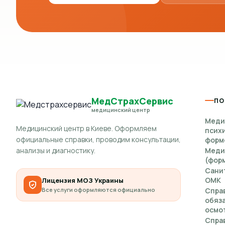
МедСтрахСервис
ПО
медицинский центр
Меди
Медицинский центр в Киеве. Оформляем
псих
официальные справки, проводим консультации,
форм
анализы и диагностику.
Меди
(форм
Сани
ОМК
Лицензия МОЗ Украины
Все услуги оформляются официально
Спра
обяз
осмот
Справ