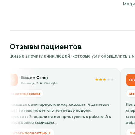
Меди
Отзывы пациентов
Живые впечатления людей, которые уже обращались в 
теп
Olga Sidorova
OS
★
★
★
★
★
 · Google
Кошиця, 7-А · Google
Медична довідка
рную книжку,сказали: 4 дня и все
Понадобилась ребенку с
 итоге почти две недели.
спортом. По телефону гов
ли не мог приступить к работе. А к
клинике оказалось, что 
ссии...
добавить кардиограмму +
тью
Читать полностью