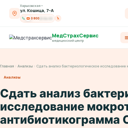
Харьковская
ул. Кошица, 7-А
0 800
21-04-03
МедСтрахСервис
медицинский центр
Главная
Анализы
Сдать анализ бактериологическое исследование
Анализы
Сдать анализ бактер
исследование мокро
антибиотикограмма 