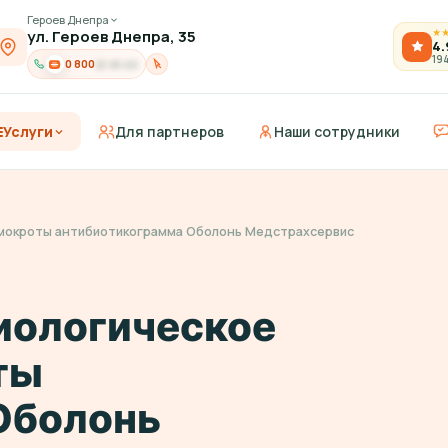
Героев Днепра
ул. Героев Днепра, 35
★
4.
19
0 800
21-91-03
Услуги
Для партнеров
Наши сотрудники
 мокроты антибиотикограмма Оболонь Медстрахсервис
иологическое
ты
Оболонь