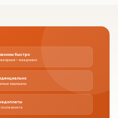
звоним быстро
чее время — ежедневно
иденциально
анные защищены
предоплаты
 после визита