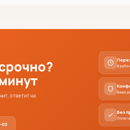
Пере
 срочно?
В рабо
 минут
Конф
Ваши д
ит, ответит на
Без 
Оплата
1-03