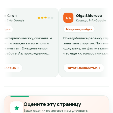
Olga Sidorova
OS
★
★
★
★
★
★
★
★
★
gle
Кошиця, 7-А · Google
Медична довідка
книжку,сказали: 4
Понадобилась ребенку справка-допуск к
но в итоге почти
занятиям спортом. По телефону говорили
 2 недели не мог
одну цену, по факту в клинике оказалось,
А к прохождению
что еще к стоимости нужно добавить
кардиограмму + расшифровку (нужно...
Читать полностью
Оцените эту страницу
Ваши оценки помогают нам улучшать