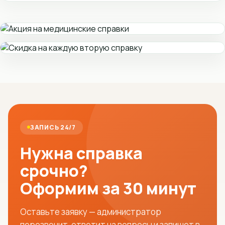
ЗАПИСЬ 24/7
Нужна справка
срочно?
Оформим за 30 минут
Оставьте заявку — администратор
перезвонит, ответит на вопросы и запишет в