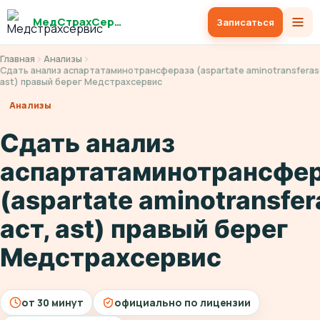
МедСтрахСервис
Записаться
Главная
Анализы
Сдать анализ аспартатаминотрансфераза (aspartate aminotransferase
ast) правый берег Медстрахсервис
Анализы
Сдать анализ
аспартатаминотрансфе
(aspartate aminotransfer
аст, ast) правый берег
Медстрахсервис
от 30 минут
официально по лицензии