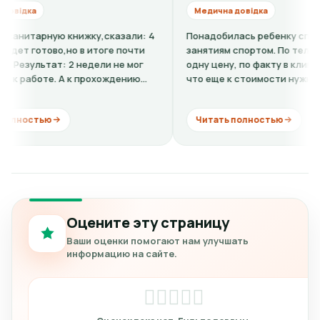
Медична довідка
ю книжку,сказали: 4
Понадобилась ребенку справка-допуск
во,но в итоге почти
занятиям спортом. По телефону говори
т: 2 недели не мог
одну цену, по факту в клинике оказалос
. А к прохождению
что еще к стоимости нужно добавить
кардиограмму + расшифровку (нужно...
Читать полностью
Оцените эту страницу
Ваши оценки помогают нам улучшать
информацию на сайте.