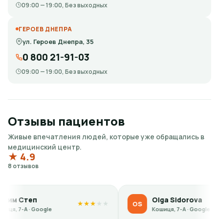
09:00 — 19:00, Без выходных
ГЕРОЕВ ДНЕПРА
ул. Героев Днепра, 35
0 800 21-91-03
09:00 — 19:00, Без выходных
Отзывы пациентов
Живые впечатления людей, которые уже обращались в
медицинский центр.
★ 4.9
8 отзывов
Olga Sidorova
OS
★
★
★
★
★
★
★
★
oogle
Кошиця, 7-А · Google