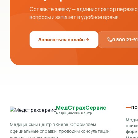
Оставьте заявку — администратор перезвон
вопросы и запишет в удобное время.
Записаться онлайн
0 800 21-9
МедСтрахСервис
ПО
медицинский центр
Меди
Медицинский центр в Киеве. Оформляем
псих
официальные справки, проводим консультации,
форм
анализы и диагностику.
Меди