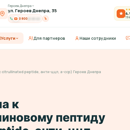
Героев Днепра
ул. Героев Днепра, 35
★
4.
19
0 800
21-91-03
Услуги
Для партнеров
Наши сотрудники
citrullinated peptide, анти-ццп, а-сср) Героев Днепра
а к
линовому пептиду