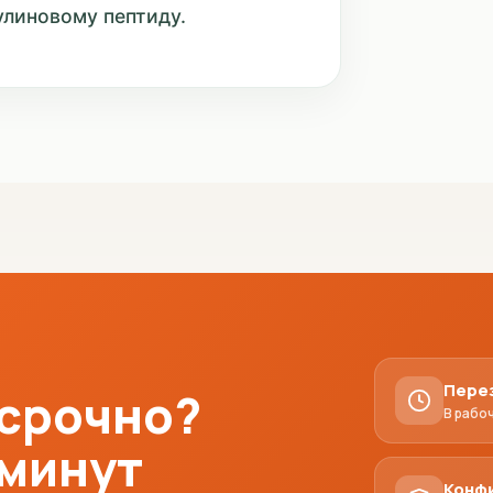
улиновому пептиду.
Пере
 срочно?
В рабо
 минут
Конф