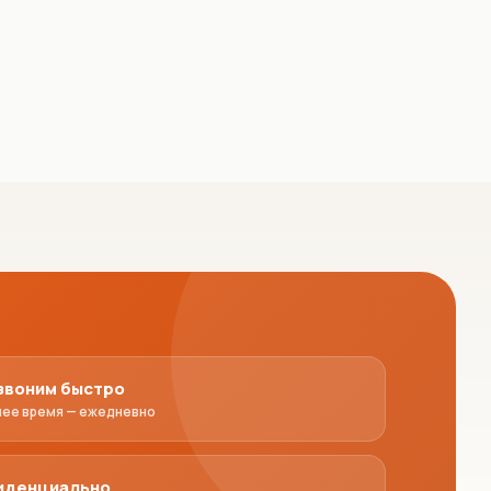
звоним быстро
чее время — ежедневно
иденциально