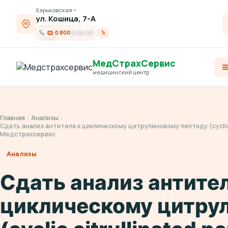
Харьковская
ул. Кошица, 7-А
0 800
21-04-03
МедСтрахСервис
медицинский центр
Главная
Анализы
Сдать анализ антитела к циклическому цитрулиновому пептиду (cyclic 
Медстрахсервис
Анализы
Сдать анализ антител
циклическому цитру