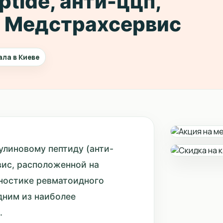
eptide, анти-ццп,
а Медстрахсервис
ала в Киеве
улиновому пептиду (анти-
ис, расположенной на
гностике ревматоидного
дним из наиболее
.