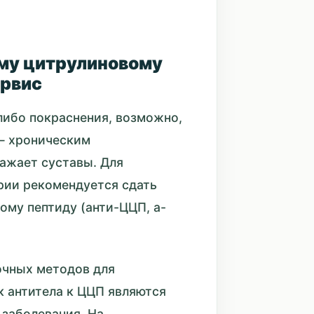
ому цитрулиновому
ервис
 либо покраснения, возможно,
— хроническим
ажает суставы. Для
рии рекомендуется сдать
ому пептиду (анти-ЦЦП, а-
очных методов для
к антитела к ЦЦП являются
заболевания. На