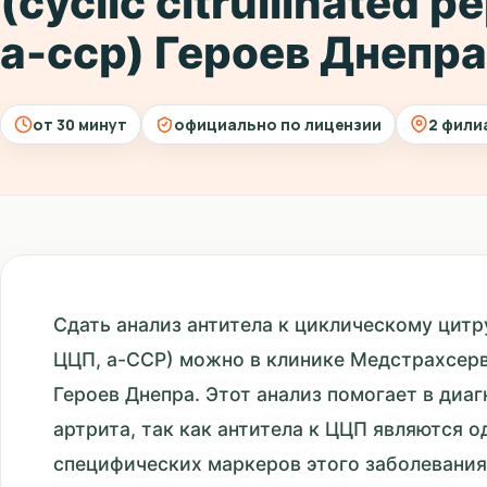
(cyclic citrullinated p
а-сср) Героев Днепр
от 30 минут
официально по лицензии
2 фили
Сдать анализ антитела к циклическому цитр
ЦЦП, а-ССР) можно в клинике Медстрахсерв
Героев Днепра. Этот анализ помогает в диа
артрита, так как антитела к ЦЦП являются о
специфических маркеров этого заболевания