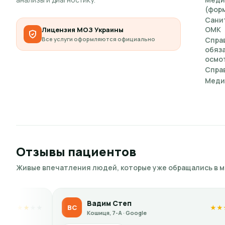
(форм
Сани
ОМК
Лицензия МОЗ Украины
Все услуги оформляются официально
Спра
обяз
осмот
Справ
Меди
Отзывы пациентов
Живые впечатления людей, которые уже обращались в 
Вадим Степ
Olga Si
OS
★
★
★
★
★
ошиця, 7-А · Google
Кошиця, 7