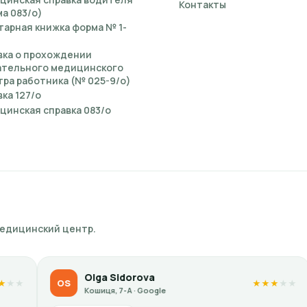
Контакты
а 083/о)
тарная книжка форма № 1-
вка о прохождении
ательного медицинского
ра работника (№ 025-9/о)
ка 127/о
цинская справка 083/о
медицинский центр.
dorova
Kateryna Poli
KP
★
★
★
★
★
-А · Google
Кошиця, 7-А · Goog