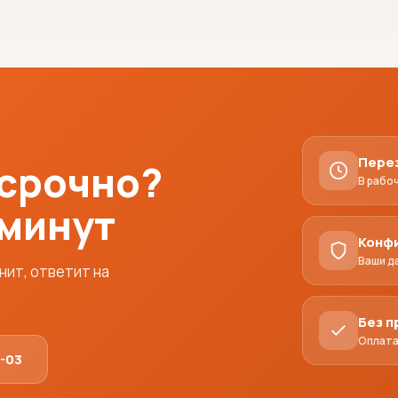
Пере
 срочно?
В рабо
 минут
Конф
Ваши д
ит, ответит на
Без 
Оплата
1-03