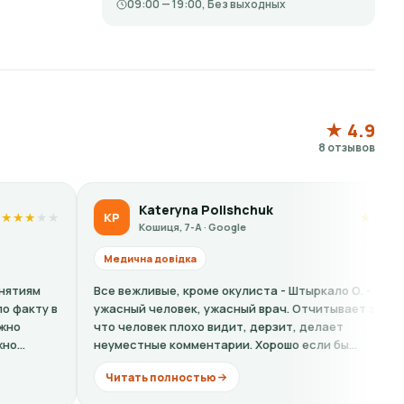
09:00 — 19:00, Без выходных
★ 4.9
8 отзывов
ateryna Polishchuk
Liubov 
LS
★
★
★
★
★
ошиця, 7-А · Google
Кошиця, 7-
 довідка
Медична довідк
ивые, кроме окулиста - Штыркало О. -
Кошмарный серви
человек, ужасный врач. Отчитывает за то
на справку одна
век плохо видит, дерзит, делает
хамовитая барыш
ые комментарии. Хорошо если бы...
ещё...
 полностью
Читать полно