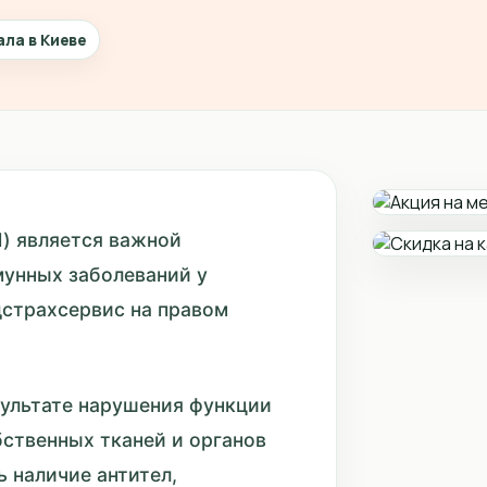
ала в Киеве
1) является важной
мунных заболеваний у
дстрахсервис на правом
зультате нарушения функции
ственных тканей и органов
ь наличие антител,