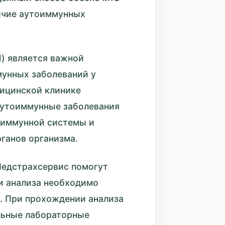
личие аутоиммунных
1) является важной
мунных заболеваний у
дицинской клинике
Аутоиммунные заболевания
 иммунной системы и
ганов организма.
Медстрахсервис помогут
чи анализа необходимо
у. При прохождении анализа
льные лабораторные