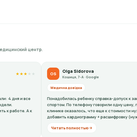
медицинский центр.
Olga Sidorova
K
OS
KP
★
★
★
★
★
Кошиця, 7-А · Google
К
Медична довідка
Медична
онадобилась ребенку справка-допуск к занятиям
Все вежл
портом. По телефону говорили одну цену, по факту в
ужасный 
линике оказалось, что еще к стоимости нужно
что чело
обавить кардиограмму + расшифровку (нужно...
неуместн
Читать полностью
Читать