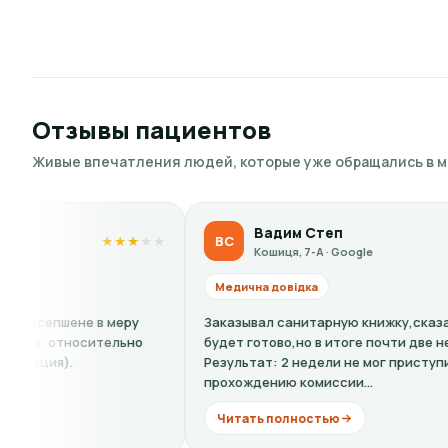
Отзывы пациентов
Живые впечатления людей, которые уже обращались в 
Вадим Степ
ВС
★
★
★
★
★
★
Кошиця, 7-А · Google
Медична довідка
Заказывал санитарную книжку,сказали: 4 дня и все
П
будет готово,но в итоге почти две недели.
с
Результат: 2 недели не мог приступить к работе. А к
к
прохождению комиссии...
д
Читать полностью