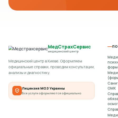
МедСтрахСервис
ПО
медицинский центр
Меди
Медицинский центр в Киеве. Оформляем
псих
официальные справки, проводим консультации,
форм
анализы и диагностику.
Меди
(форм
Сани
ОМК
Лицензия МОЗ Украины
Все услуги оформляются официально
Спра
обяз
осмот
Справ
Меди