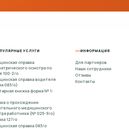
ПУЛЯРНЫЕ УСЛУГИ
ИНФОРМАЦИЯ
цинская справка
Для партнеров
иатрического осмотра по
Наши сотрудники
е 100-2/о
Отзывы
цинская справка водителя
Контакты
а 083/о)
тарная книжка форма № 1-
вка о прохождении
ательного медицинского
ра работника (№ 025-9/о)
ка 127/о
цинская справка 083/о