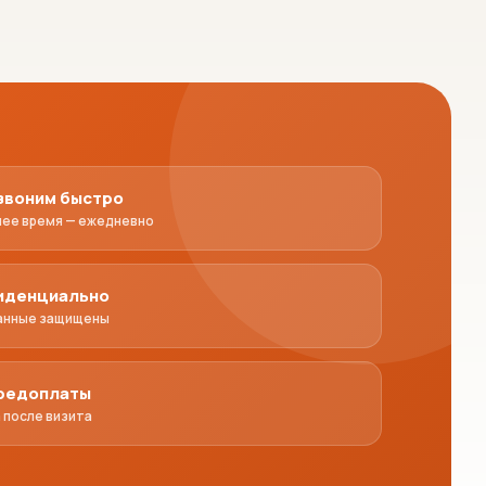
звоним быстро
чее время — ежедневно
иденциально
анные защищены
предоплаты
 после визита