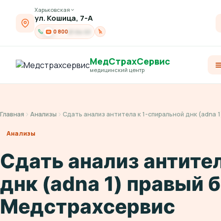
Харьковская
ул. Кошица, 7-А
0 800
21-04-03
МедСтрахСервис
медицинский центр
Главная
Анализы
Сдать анализ антитела к 1-спиральной днк (adna
Анализы
Сдать анализ антите
днк (adna 1) правый 
Медстрахсервис