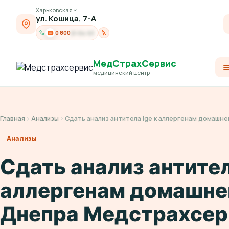
Харьковская
ул. Кошица, 7-А
0 800
21-04-03
МедСтрахСервис
медицинский центр
Главная
Анализы
Сдать анализ антитела ige к аллергенам домашн
Анализы
Сдать анализ антител
аллергенам домашне
Днепра Медстрахсер