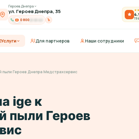
Героев Днепра
ул. Героев Днепра, 35
★
4.
19
0 800
21-91-03
Услуги
Для партнеров
Наши сотрудники
ей пыли Героев Днепра Медстрахсервис
а ige к
й пыли Героев
вис