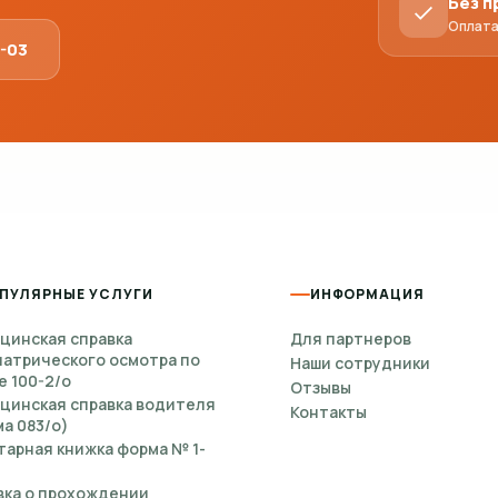
Без 
Оплата
1-03
ПУЛЯРНЫЕ УСЛУГИ
ИНФОРМАЦИЯ
цинская справка
Для партнеров
иатрического осмотра по
Наши сотрудники
е 100-2/о
Отзывы
цинская справка водителя
Контакты
а 083/о)
тарная книжка форма № 1-
вка о прохождении