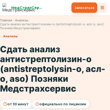
МедСтрахСервис
Записаться
Главная
Анализы
Сдать анализ антистрептолизин-о (antistreptolysin-o, асл-о, aso)
Позняки Медстрахсервис
Анализы
Сдать анализ
антистрептолизин-о
(antistreptolysin-o, асл-
о, aso) Позняки
Медстрахсервис
от 30 минут
официально по лицензии