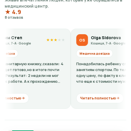
медицинский центр.
★ 4.9
8 отзывов
п
Olga Sidorova
OS
★
★
★
★
★
★
★
★
Google
Кошиця, 7-А · Google
Медична довідка
ую книжку,сказали: 4
Понадобилась ребенку справка-допуск
во,но в итоге почти
занятиям спортом. По телефону говор
ат: 2 недели не мог
одну цену, по факту в клинике оказало
. А к прохождению
что еще к стоимости нужно добавить
кардиограмму + расшифровку (нужно...
Читать полностью