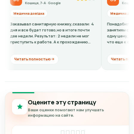
Кошиця, 7-А · Google
Кошиця, 7-А · Goog
ична довідка
Медична довідка
зывал санитарную книжку,сказали: 4
Понадобилась ребенку 
и все будет готово,но в итоге почти
занятиям спортом. По 
недели. Результат: 2 недели не мог
одну цену, по факту в 
тупить к работе. А к прохождению
что еще к стоимости н
сии...
кардиограмму + расшифр
тать полностью
Читать полностью
Оцените эту страницу
Ваши оценки помогают нам улучшать
информацию на сайте.