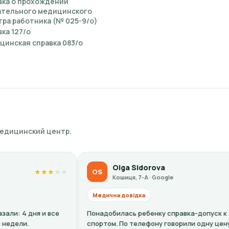
вка о прохождении
ательного медицинского
ра работника (№ 025-9/о)
ка 127/о
цинская справка 083/о
медицинский центр.
Olga Sidorova
OS
★
★
★
★
★
Кошиця, 7-А · Google
Медична довідка
М
Понадобилась ребенку справка-допуск к занятиям
Вс
спортом. По телефону говорили одну цену, по факту в
уж