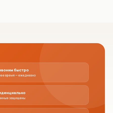
звоним быстро
чее время — ежедневно
иденциально
анные защищены