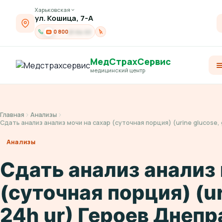
Харьковская
ул. Кошица, 7-А
0 800
21-04-03
МедСтрахСервис
медицинский центр
Главная
Анализы
Сдать анализ анализ мочи на сахар (суточная порция) (urine glucose
Анализы
Сдать анализ анализ 
(суточная порция) (ur
24h ur) Героев Днепр