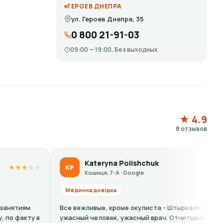
ГЕРОЕВ ДНЕПРА
ул. Героев Днепра, 35
0 800 21-91-03
09:00 — 19:00, Без выходных
★ 4.9
8 отзывов
Kateryna Polishchuk
Li
KP
LS
★
★
★
★
★
Кошиця, 7-А · Google
Кош
едична довідка
Медична 
е вежливые, кроме окулиста - Штыркало О. -
Кошмарный
асный человек, ужасный врач. Отчитывает за то
на справк