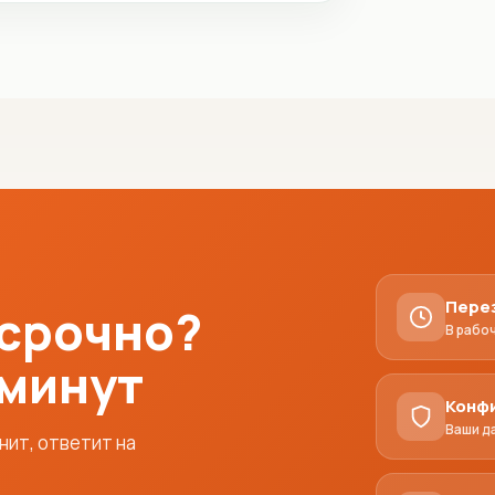
Пере
 срочно?
В рабо
 минут
Конф
Ваши д
ит, ответит на