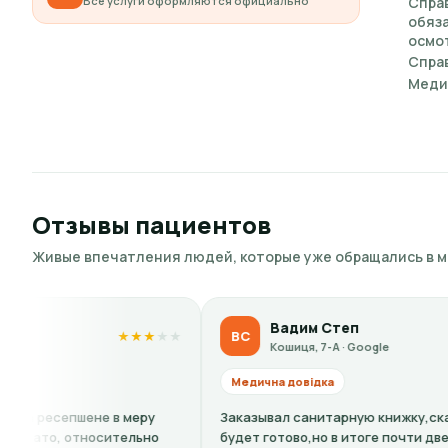
Все услуги оформляются официально
Спра
обяз
осмот
Справ
Меди
Отзывы пациентов
Живые впечатления людей, которые уже обращались в 
Вадим Степ
ВС
★
★
★
★
★
★
★
★
★
Кошиця, 7-А · Google
Медична довідка
еру
Заказывал санитарную книжку,сказали: 4 дня и все
ьно
будет готово,но в итоге почти две недели.