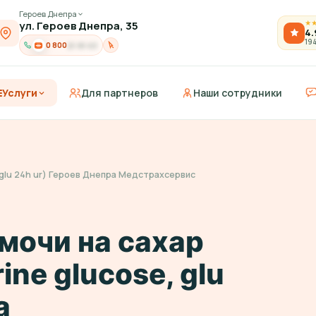
Героев Днепра
ул. Героев Днепра, 35
★
4.
19
0 800
21-91-03
Услуги
Для партнеров
Наши сотрудники
, glu 24h ur) Героев Днепра Медстрахсервис
мочи на сахар
ine glucose, glu
а