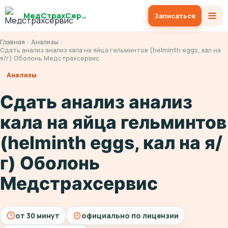
МедСтрахСервис
Записаться
Главная
Анализы
Сдать анализ анализ кала на яйца гельминтов (helminth eggs, кал на
я/г) Оболонь Медстрахсервис
Анализы
Сдать анализ анализ
кала на яйца гельминтов
(helminth eggs, кал на я/
г) Оболонь
Медстрахсервис
от 30 минут
официально по лицензии