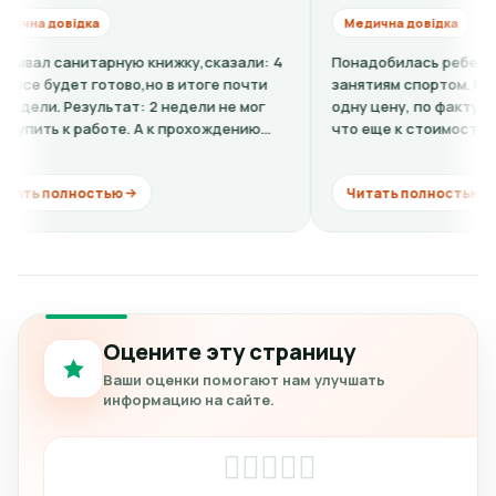
дка
Медична довідка
нитарную книжку,сказали: 4
Понадобилась ребенку справка-
т готово,но в итоге почти
занятиям спортом. По телефону 
езультат: 2 недели не мог
одну цену, по факту в клинике о
работе. А к прохождению
что еще к стоимости нужно доб
кардиограмму + расшифровку (ну
ностью
Читать полностью
Оцените эту страницу
Ваши оценки помогают нам улучшать
информацию на сайте.