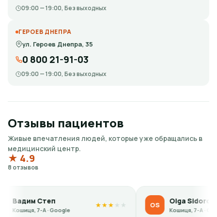
09:00 — 19:00, Без выходных
ГЕРОЕВ ДНЕПРА
ул. Героев Днепра, 35
0 800 21-91-03
09:00 — 19:00, Без выходных
Отзывы пациентов
Живые впечатления людей, которые уже обращались в
медицинский центр.
★ 4.9
8 отзывов
 Степ
Olga Sidorova
OS
★
★
★
★
★
 7-А · Google
Кошиця, 7-А · Google