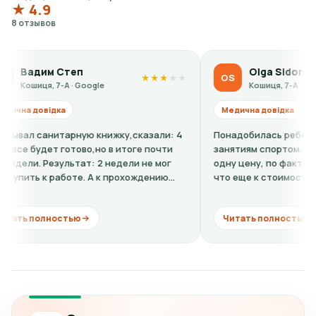
★ 4.9
8 отзывов
 Степ
Olga Sidorova
OS
★
★
★
★
★
 7-А · Google
Кошиця, 7-А · Google
дка
Медична довідка
нитарную книжку,сказали: 4
Понадобилась ребенку справка-
т готово,но в итоге почти
занятиям спортом. По телефону 
езультат: 2 недели не мог
одну цену, по факту в клинике о
работе. А к прохождению
что еще к стоимости нужно доб
кардиограмму + расшифровку (ну
ностью
Читать полностью