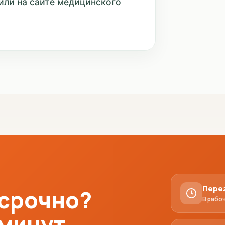
или на сайте медицинского
Пере
 срочно?
В рабо
 минут