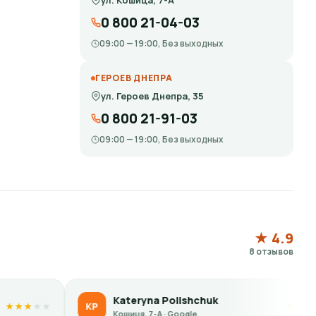
ул. Кошица, 7-А
0 800 21-04-03
09:00 — 19:00, Без выходных
ГЕРОЕВ ДНЕПРА
ул. Героев Днепра, 35
0 800 21-91-03
09:00 — 19:00, Без выходных
★ 4.9
8 отзывов
Kateryna Polishchuk
Liu
LS
★
★
★
★
★
Кошиця, 7-А · Google
Кошиц