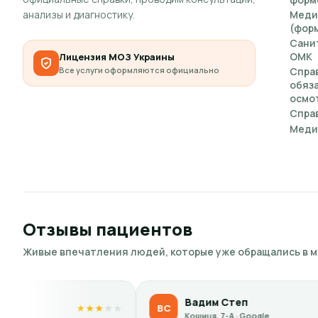
анализы и диагностику.
Меди
(форм
Сани
ОМК
Лицензия МОЗ Украины
Все услуги оформляются официально
Спра
обяз
осмот
Справ
Меди
Отзывы пациентов
Живые впечатления людей, которые уже обращались в 
Вадим Степ
ВС
★
★
★
★
★
★
★
★
Кошиця, 7-А · Google