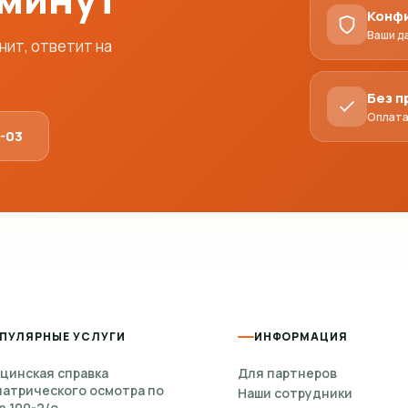
Конф
Ваши д
ит, ответит на
Без 
Оплата
1-03
ПУЛЯРНЫЕ УСЛУГИ
ИНФОРМАЦИЯ
цинская справка
Для партнеров
иатрического осмотра по
Наши сотрудники
е 100-2/о