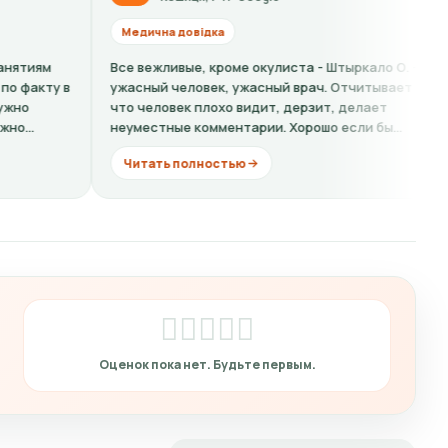
ична довідка
Медична до
вежливые, кроме окулиста - Штыркало О. -
Кошмарный с
ный человек, ужасный врач. Отчитывает за то
на справку 
человек плохо видит, дерзит, делает
хамовитая б
естные комментарии. Хорошо если бы...
ещё...
тать полностью
Читать п