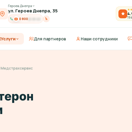
Героев Днепра
ул. Героев Днепра, 35
★
4.
19
0 800
21-91-03
Услуги
Для партнеров
Наши сотрудники
и Медстрахсервис
терон
и