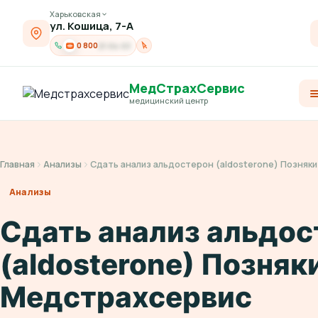
Харьковская
ул. Кошица, 7-А
0 800
21-04-03
МедСтрахСервис
медицинский центр
Главная
Анализы
Сдать анализ альдостерон (aldosterone) Позняк
Анализы
Сдать анализ альдос
(aldosterone) Позняк
Медстрахсервис