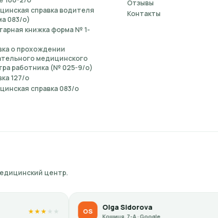
Отзывы
цинская справка водителя
Контакты
а 083/о)
тарная книжка форма № 1-
вка о прохождении
ательного медицинского
ра работника (№ 025-9/о)
ка 127/о
цинская справка 083/о
медицинский центр.
Olga Sidorova
OS
KP
★
★
★
★
★
Кошиця, 7-А · Google