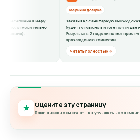
Медична довідка
у
Заказывал санитарную книжку,сказали: 4 дня и все
но
будет готово,но в итоге почти две недели.
Результат: 2 недели не мог приступить к работе. А к
прохождению комиссии...
Читать полностью
Оцените эту страницу
Ваши оценки помогают нам улучшать информацию