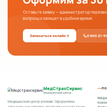
Оставьте заявку — администратор перезвон
вопросы и запишет в удобное время.
Записаться онлайн
0 800 21-9
МедСтрахСервис
ПО
медицинский центр
Меди
Медицинский центр в Киеве. Оформляем
псих
официальные справки, проводим консультации,
форм