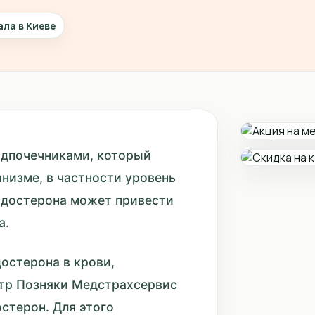
ала в Киеве
адпочечниками, который
низме, в частности уровень
льдостерона может привести
а.
остерона в крови,
нтр Позняки Медстрахсервис
остерон. Для этого