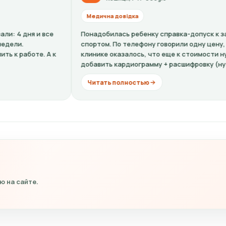
Медична довідка
Мед
Понадобилась ребенку справка-допуск к занятиям
Все 
спортом. По телефону говорили одну цену, по факту в
ужас
клинике оказалось, что еще к стоимости нужно
что 
добавить кардиограмму + расшифровку (нужно...
неум
Читать полностью
Чи
 на сайте.