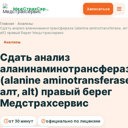
МедСтрахСервис
Записаться
Главная
Анализы
Сдать анализ аланинаминотрансфераза (alanine aminotransferase, ал
alt) правый берег Медстрахсервис
Анализы
Сдать анализ
аланинаминотрансфера
(alanine aminotransferas
алт, alt) правый берег
Медстрахсервис
от 30 минут
официально по лицензии