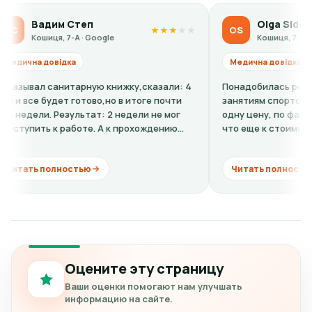
м Степ
Olga Sidorova
OS
★
★
★
★
★
, 7-А · Google
Кошиця, 7-А · Google
ідка
Медична довідка
нитарную книжку,сказали: 4
Понадобилась ребенку справка
ет готово,но в итоге почти
занятиям спортом. По телефону
Результат: 2 недели не мог
одну цену, по факту в клинике 
 работе. А к прохождению
что еще к стоимости нужно до
кардиограмму + расшифровку (н
лностью
Читать полностью
Оцените эту страницу
Ваши оценки помогают нам улучшать
информацию на сайте.