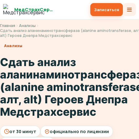
МедСтрахСервис
Записаться
Главная
Анализы
Сдать анализ аланинаминотрансфераза (alanine aminotransferase, ал
alt) Героев Днепра Медстрахсервис
Анализы
Сдать анализ
аланинаминотрансфера
(alanine aminotransferas
алт, alt) Героев Днепра
Медстрахсервис
от 30 минут
официально по лицензии