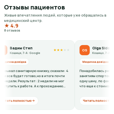
Отзывы пациентов
Живые впечатления людей, которые уже обращались в
медицинский центр.
★ 4.9
8 отзывов
 Степ
Olga Sidorova
OS
★
★
★
★
★
7-А · Google
Кошиця, 7-А · Google
дка
Медична довідка
итарную книжку,сказали: 4
Понадобилась ребенку справка-д
т готово,но в итоге почти
занятиям спортом. По телефону 
зультат: 2 недели не мог
одну цену, по факту в клинике ок
работе. А к прохождению
что еще к стоимости нужно доба
кардиограмму + расшифровку (нуж
остью
Читать полностью