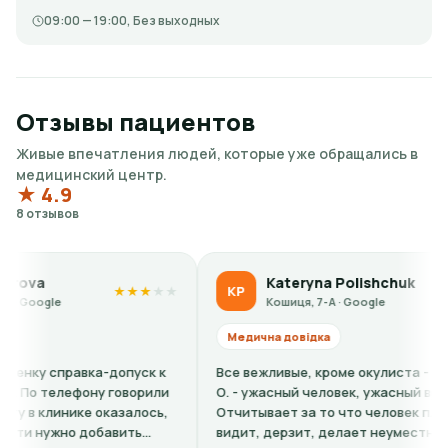
09:00 — 19:00, Без выходных
Отзывы пациентов
Живые впечатления людей, которые уже обращались в
медицинский центр.
★ 4.9
8 отзывов
Kateryna Polishchuk
Li
KP
LS
★
★
★
★
★
★
★
Кошиця, 7-А · Google
Ко
Медична довідка
Медична 
 к
Все вежливые, кроме окулиста - Штыркало
Кошмарный
ли
О. - ужасный человек, ужасный врач.
сайте вис
ь,
Отчитывает за то что человек плохо
факту на 
видит, дерзит, делает неуместные
барышня с