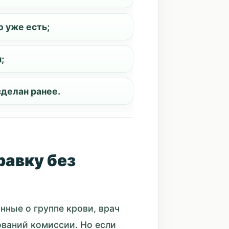
 уже есть;
;
сделан ранее.
равку без
нные о группе крови, врач
ований комиссии. Но если