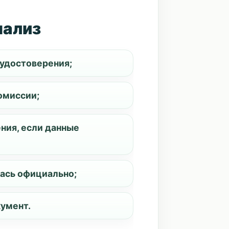
нализ
 удостоверения;
омиссии;
ния, если данные
лась официально;
кумент.