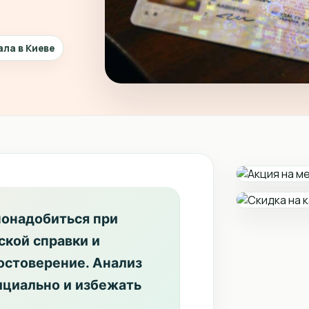
ала в Киеве
понадобиться при
кой справки и
остоверение. Анализ
ициально и избежать