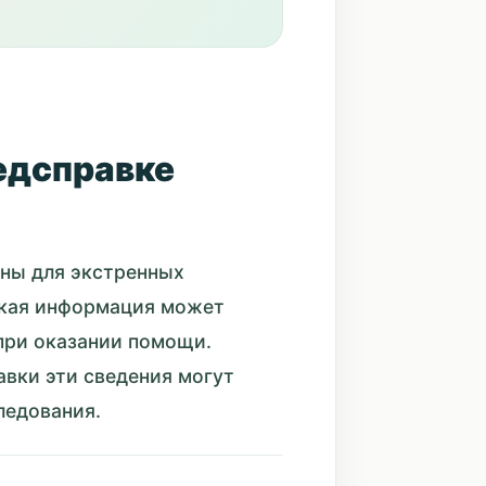
медсправке
жны для экстренных
такая информация может
при оказании помощи.
вки эти сведения могут
ледования.