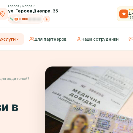
Героев Днепра
ул. Героев Днепра, 35
★
4.
19
0 800
21-91-03
Услуги
Для партнеров
Наши сотрудники
 для водителей?
и в