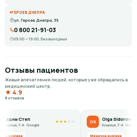
ГЕРОЕВ ДНЕПРА
ул. Героев Днепра, 35
0 800 21-91-03
09:00 — 19:00, Без выходных
Отзывы пациентов
Живые впечатления людей, которые уже обращались в
медицинский центр.
★ 4.9
8 отзывов
Olga Sidorova
OS
★
★
★
★
★
★
★
★
oogle
Кошиця, 7-А · Google
Медична довідка