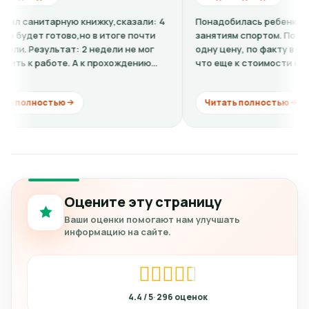
ю книжку,сказали: 4
Понадобилась ребенку справка-допуск 
о,но в итоге почти
занятиям спортом. По телефону говори
т: 2 недели не мог
одну цену, по факту в клинике оказалос
. А к прохождению
что еще к стоимости нужно добавить
кардиограмму + расшифровку (нужно...
Читать полностью
Оцените эту страницу
Ваши оценки помогают нам улучшать
информацию на сайте.
4.4
296