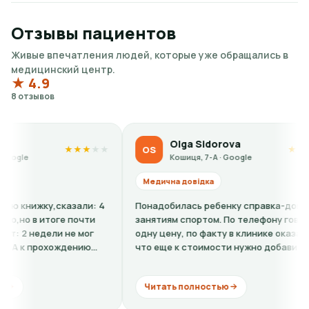
Отзывы пациентов
Живые впечатления людей, которые уже обращались в
медицинский центр.
★ 4.9
8 отзывов
Olga Sidorova
OS
KP
★
★
★
★
★
★
★
★
★
Кошиця, 7-А · Google
Медична довідка
Меди
ли: 4
Понадобилась ребенку справка-допуск к
Все ве
очти
занятиям спортом. По телефону говорили
О. - у
мог
одну цену, по факту в клинике оказалось,
Отчиты
нию
что еще к стоимости нужно добавить
видит,
кардиограмму + расшифровку (нужно...
коммен
Читать полностью
Чита