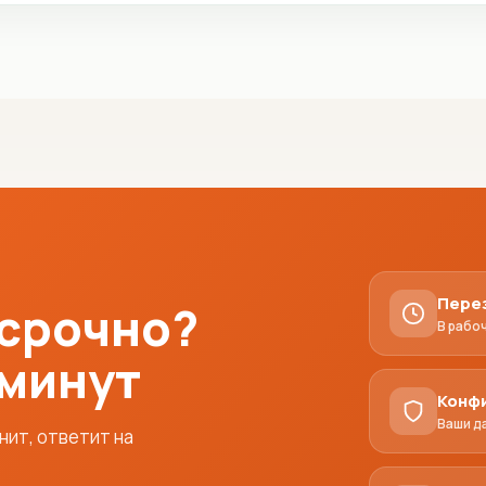
Пере
 срочно?
В рабо
 минут
Конф
Ваши д
ит, ответит на