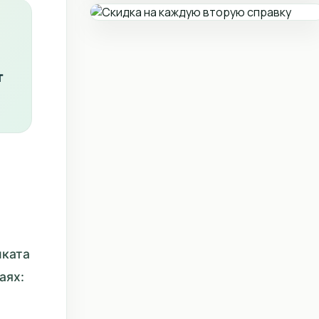
т
иката
аях: