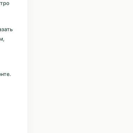
стро
азать
м,
нте.