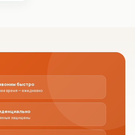
звоним быстро
чее время — ежедневно
иденциально
анные защищены