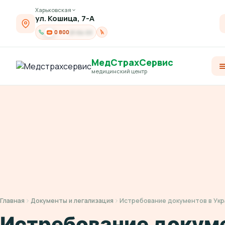
Харьковская
ул. Кошица, 7-А
0 800
21-04-03
МедСтрахСервис
медицинский центр
Главная
Документы и легализация
Истребование документов в Ук
Истребование докум