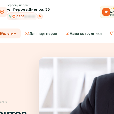
Героев Днепра
ул. Героев Днепра, 35
★
4.
19
0 800
21-91-03
Услуги
Для партнеров
Наши сотрудники
раине
ентов