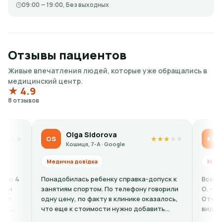
09:00 — 19:00, Без выходных
Отзывы пациентов
Живые впечатления людей, которые уже обращались в
медицинский центр.
★ 4.9
8 отзывов
 Sidorova
Kateryna Polishchuk
KP
★
★
★
★
★
, 7-А · Google
Кошиця, 7-А · Google
ідка
Медична довідка
ь ребенку справка-допуск к
Все вежливые, кроме окулиста 
ртом. По телефону говорили
О. - ужасный человек, ужасный 
о факту в клинике оказалось,
Отчитывает за то что человек 
оимости нужно добавить
видит, дерзит, делает неумес
 + расшифровку (нужно...
комментарии. Хорошо если бы...