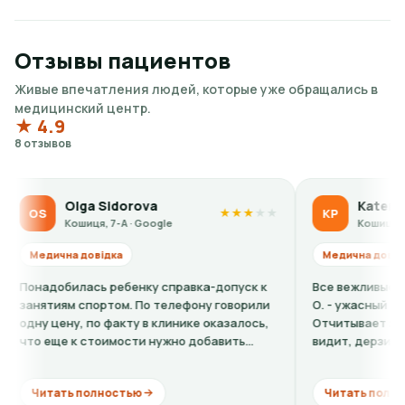
Отзывы пациентов
Живые впечатления людей, которые уже обращались в
медицинский центр.
★ 4.9
8 отзывов
lga Sidorova
Kateryna Polishch
KP
★
★
★
★
★
шиця, 7-А · Google
Кошиця, 7-А · Google
 довідка
Медична довідка
лась ребенку справка-допуск к
Все вежливые, кроме окулис
спортом. По телефону говорили
О. - ужасный человек, ужасн
, по факту в клинике оказалось,
Отчитывает за то что челов
к стоимости нужно добавить
видит, дерзит, делает неу
мму + расшифровку (нужно...
комментарии. Хорошо если бы
 полностью
Читать полностью