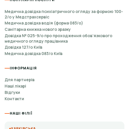
Медична довідка психіатричного огляду за формою 100-
2/о у Медстрахсервіс
Медична довідка водія (форма 083/о)
Санітарна книжка нового зразку
Довідка № 025-9/о про проходження обов’язкового
медичного огляду працівника
Довідка 127/о Київ
Медична довідка 083/о Київ
ІНФОРМАЦІЯ
Для партнерів
Наші лікарі
Відгуки
Контакти
НАШІ ФІЛІЇ
ХАРКІВСЬКА