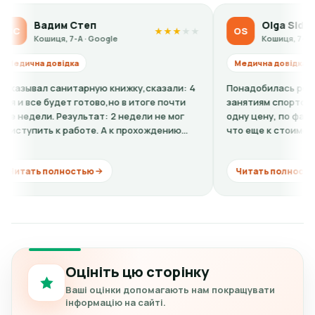
им Степ
Olga Sidorova
OS
★
★
★
★
★
я, 7-А · Google
Кошиця, 7-А · Google
відка
Медична довідка
анитарную книжку,сказали: 4
Понадобилась ребенку справк
дет готово,но в итоге почти
занятиям спортом. По телефон
 Результат: 2 недели не мог
одну цену, по факту в клинике
к работе. А к прохождению
что еще к стоимости нужно до
кардиограмму + расшифровку (н
лностью
Читать полностью
Оцініть цю сторінку
Ваші оцінки допомагають нам покращувати
інформацію на сайті.