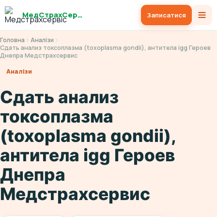
МедСтрахСервіс
Записатися
Головна
Аналізи
Сдать анализ токсоплазма (toxoplasma gondii), антитела igg Героев
Днепра Медстрахсервис
Аналізи
Сдать анализ
токсоплазма
(toxoplasma gondii),
антитела igg Героев
Днепра
Медстрахсервис