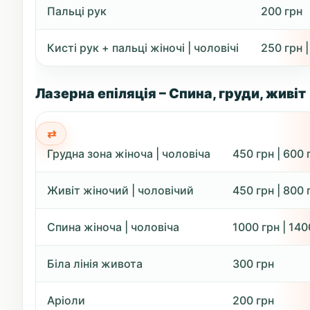
Пальці рук
200 грн
Кисті рук + пальці жіночі | чоловічі
250 грн |
Лазерна епіляція – Спина, груди, живіт
Грудна зона жіноча | чоловіча
450 грн | 600 
Живіт жіночий | чоловічий
450 грн | 800 
Спина жіноча | чоловіча
1000 грн | 140
Біла лінія живота
300 грн
Аріоли
200 грн