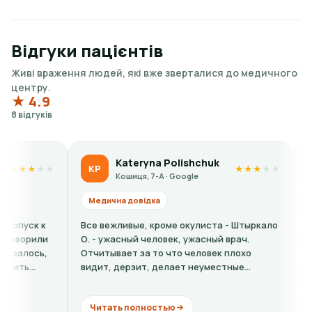
Відгуки пацієнтів
Живі враження людей, які вже зверталися до медичного
центру.
★ 4.9
8 відгуків
Kateryna Polishchuk
Liubov Sam
KP
LS
★
★
★
★
★
Кошиця, 7-А · Google
Кошиця, 7-А ·
Медична довідка
Медична довідка
Все вежливые, кроме окулиста - Штыркало
Кошмарный сервис!!
О. - ужасный человек, ужасный врач.
сайте висела на сп
Отчитывает за то что человек плохо
факту на ресепшн 
видит, дерзит, делает неуместные
барышня сказала це
комментарии. Хорошо если бы...
ещё...
Читать полностью
Читать полность