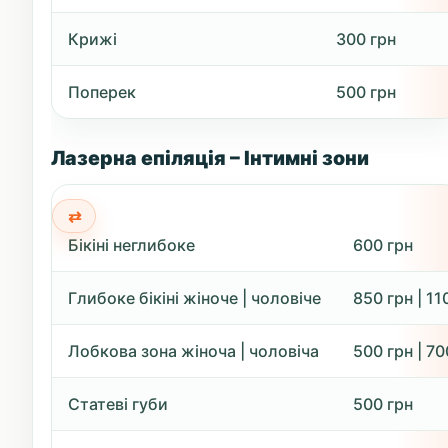
Крижі
300 грн
Поперек
500 грн
Лазерна епіляція – Інтимні зони
Бікіні неглибоке
600 грн
Глибоке бікіні жіноче | чоловіче
850 грн | 11
Лобкова зона жіноча | чоловіча
500 грн | 70
Статеві губи
500 грн