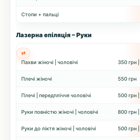
Стопи + пальці
Лазерна епіляція – Руки
Пахви жіночі | чоловічі
350 грн |
Плечі жіночі
550 грн
Плечі | передпліччя чоловічі
500 грн |
Руки повністю жіночі | чоловічі
800 грн |
Руки до ліктя жіночі | чоловічі
500 грн |