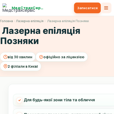
МедСтрахСервіс
Записатися
Головна
Лазерна епіляція
Лазерна епіляція Позняки
Лазерна епіляція
Позняки
від 30 хвилин
офіційно за ліцензією
2 філіали в Києві
Для будь-якої зони тіла та обличчя