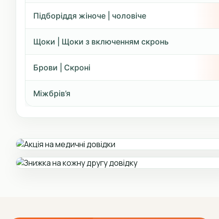
Підборіддя жіноче | чоловіче
Щоки | Щоки з включенням скронь
Брови | Скроні
Міжбрів’я