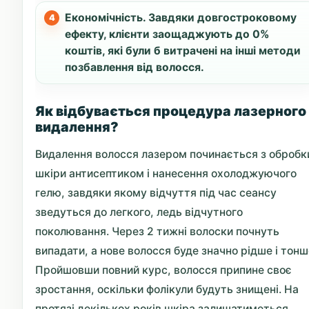
Економічність. Завдяки довгостроковому
ефекту, клієнти заощаджують до 0%
коштів, які були б витрачені на інші методи
позбавлення від волосся.
Як відбувається процедура лазерного
видалення?
Видалення волосся лазером починається з обробк
шкіри антисептиком і нанесення охолоджуючого
гелю, завдяки якому відчуття під час сеансу
зведуться до легкого, ледь відчутного
поколювання. Через 2 тижні волоски почнуть
випадати, а нове волосся буде значно рідше і тонш
Пройшовши повний курс, волосся припине своє
зростання, оскільки фолікули будуть знищені. На
протязі декількох років шкіра залишатиметься