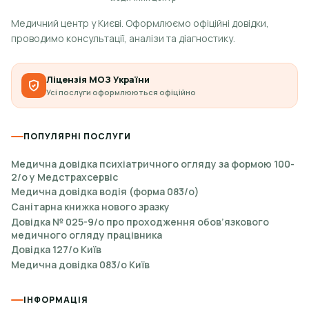
Медичний центр у Києві. Оформлюємо офіційні довідки,
проводимо консультації, аналізи та діагностику.
Ліцензія МОЗ України
Усі послуги оформлюються офіційно
ПОПУЛЯРНІ ПОСЛУГИ
Медична довідка психіатричного огляду за формою 100-
2/о у Медстрахсервіс
Медична довідка водія (форма 083/о)
Санітарна книжка нового зразку
Довідка № 025-9/о про проходження обов’язкового
медичного огляду працівника
Довідка 127/о Київ
Медична довідка 083/о Київ
ІНФОРМАЦІЯ