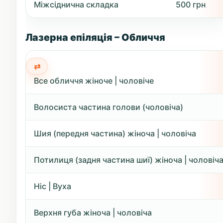
Міжсіднична складка
500 грн
Лазерна епіляція – Обличчя
Все обличчя жіноче | чоловіче
Волосиста частина голови (чоловіча)
Шия (передня частина) жіноча | чоловіча
Потилиця (задня частина шиї) жіноча | чоловіч
Ніс | Вуха
Верхня губа жіноча | чоловіча