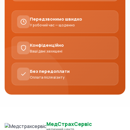
Передзвонимо швидко
У робочий час — щоденно
Конфіденційно
Ваші дані захищені
Без передоплати
Оплата після візиту
МедСтрахСервіс
медичний центр