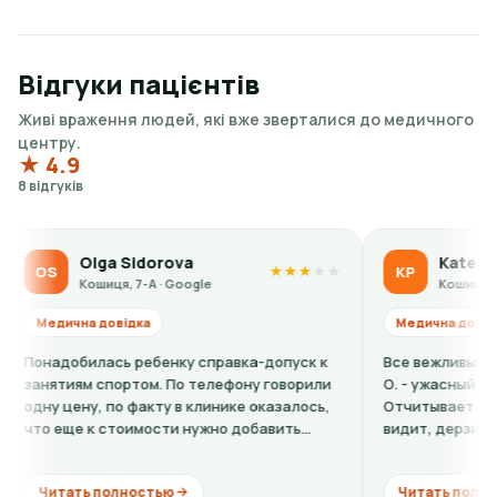
Відгуки пацієнтів
Живі враження людей, які вже зверталися до медичного
центру.
★ 4.9
8 відгуків
Sidorova
Kateryna Polishchuk
KP
★
★
★
★
★
, 7-А · Google
Кошиця, 7-А · Google
ідка
Медична довідка
 ребенку справка-допуск к
Все вежливые, кроме окулиста 
ртом. По телефону говорили
О. - ужасный человек, ужасный в
 факту в клинике оказалось,
Отчитывает за то что человек 
оимости нужно добавить
видит, дерзит, делает неумест
 + расшифровку (нужно...
комментарии. Хорошо если бы...
ностью
Читать полностью