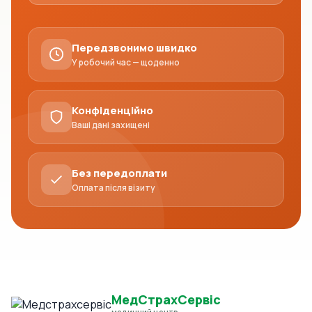
Передзвонимо швидко
У робочий час — щоденно
Конфіденційно
Ваші дані захищені
Без передоплати
Оплата після візиту
МедСтрахСервіс
медичний центр