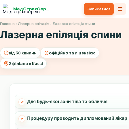
МедСтрахСервіс
Записатися
Головна
Лазерна епіляція
Лазерна епіляція спини
Лазерна епіляція спини
від 30 хвилин
офіційно за ліцензією
2 філіали в Києві
Для будь-якої зони тіла та обличчя
Процедуру проводить дипломований лікар