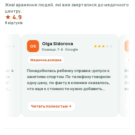
Живі враження людей, які вже зверталися до медичного
центру.
★ 4.9
8 відгуків
Olga Sidorova
Kateryna 
OS
KP
★
★
★
★
★
Кошиця, 7-А · Google
Кошиця, 7-А 
Медична довідка
Медична довідка
Понадобилась ребенку справка-допуск к
Все вежливые, кр
занятиям спортом. По телефону говорили
О. - ужасный чело
одну цену, по факту в клинике оказалось,
Отчитывает за то
что еще к стоимости нужно добавить
видит, дерзит, д
кардиограмму + расшифровку (нужно...
комментарии. Хоро
Читать полностью
Читать полност