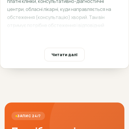
платні клініки, консультативно-діагностичні
центри, обласні лікарні, куди направляється на
обстеження (консультацію) хворий. Там він
отримує потрібне обстеження і відповідний
документ – консультативний висновок спеціаліста
форма 028/о.
У формі 028/о чітко прописуються всі пройдені
Читати далі
обстеження, а також підсумкові результати.
Консультативний висновок заповнюється і
підписується завідувачем клінікою, а також
лікарем-консультантом, який виконував
обстеження. Після проведеної процедури форма
завіряється печаткою медичного закладу та
перенаправляється лікарю через хворого (може
ЗАПИС 24/7
вклеюватися у медичну карту) або ж поштою.