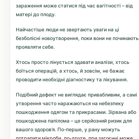
зараження може статися під час вагітності – від
матері до плоду.
Найчастіше люди не звертають уваги на ці
безболісні новоутворення, поки вони не починають
проявляти себе.
Хтось просто лінується здавати аналізи, хтось
боїться операцій, а хтось, й зовсім, не бажає
проводити необхідні діагностику та лікування.
Подібний дефект не виглядає привабливим, а самі
утворення часто наражаються на небезпеку
пошкодження одягом та прикрасами. Зірвана або
пошкоджена папілома – це серйозний ризик для
вашого здоров’я. По-перше, у рану можуть
потрапити мікроби, по-друге, при загоєнні може