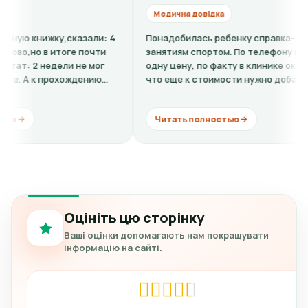
Медична довідка
казали: 4
Понадобилась ребенку справка-допуск к
Вс
ге почти
занятиям спортом. По телефону говорили
О.
и не мог
одну цену, по факту в клинике оказалось,
От
ождению
что еще к стоимости нужно добавить
ви
кардиограмму + расшифровку (нужно...
ко
Читать полностью
Оцініть цю сторінку
Ваші оцінки допомагають нам покращувати
інформацію на сайті.