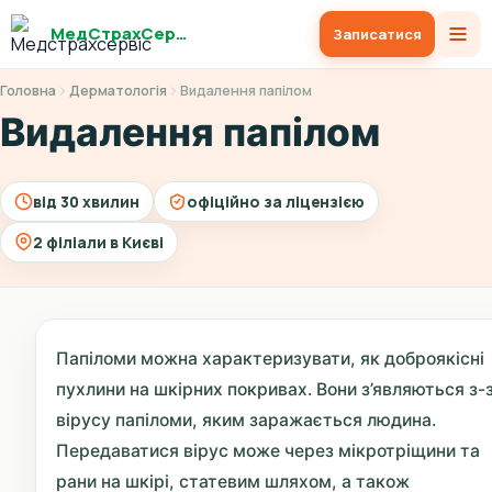
МедСтрахСервіс
Записатися
Головна
Дерматологія
Видалення папілом
Видалення папілом
від 30 хвилин
офіційно за ліцензією
2 філіали в Києві
Папіломи можна характеризувати, як доброякісні
пухлини на шкірних покривах. Вони з’являються з-
вірусу папіломи, яким заражається людина.
Передаватися вірус може через мікротріщини та
рани на шкірі, статевим шляхом, а також