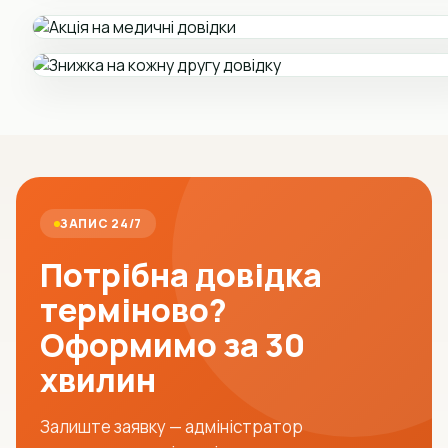
ЗАПИС 24/7
Потрібна довідка
терміново?
Оформимо за 30
хвилин
Залиште заявку — адміністратор