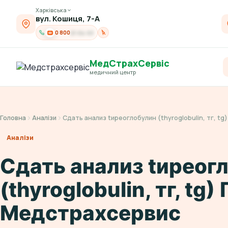
Харківська
вул. Кошиця, 7-А
0 800
21-04-03
МедСтрахСервіс
медичний центр
Головна
Аналізи
Сдать анализ tиреоглобулин (thyroglobulin, тг, t
Аналізи
Сдать анализ tиреог
(thyroglobulin, тг, tg
Медстрахсервис