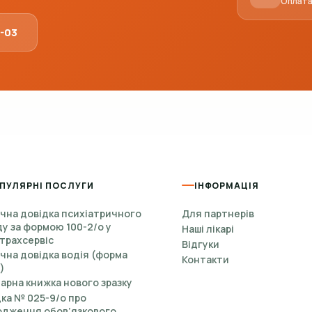
Оплата 
1-03
ПУЛЯРНІ ПОСЛУГИ
ІНФОРМАЦІЯ
чна довідка психіатричного
Для партнерів
у за формою 100-2/о у
Наші лікарі
трахсервіс
Відгуки
на довідка водія (форма
Контакти
)
арна книжка нового зразку
ка № 025-9/о про
одження обов’язкового