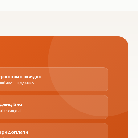
дзвонимо швидко
чий час — щоденно
денційно
ні захищені
передоплати