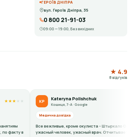
ГЕРОЇВ ДНІПРА
вул. Героїв Дніпра, 35
0 800 21-91-03
09:00 — 19:00, Без вихідних
★ 4.9
8 відгуків
Kateryna Polishchuk
Li
KP
LS
★
★
★
★
★
Кошиця, 7-А · Google
Кош
едична довідка
Медична 
е вежливые, кроме окулиста - Штыркало О. -
Кошмарный
асный человек, ужасный врач. Отчитывает за то
на справк