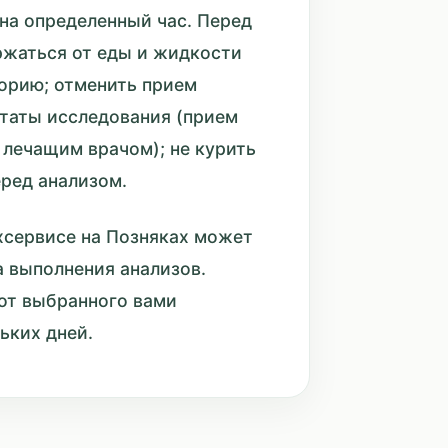
 на определенный час. Перед
ржаться от еды и жидкости
торию; отменить прием
ьтаты исследования (прием
лечащим врачом); не курить
еред анализом.
хсервисе на Позняках может
а выполнения анализов.
 от выбранного вами
ьких дней.