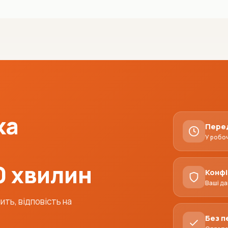
ка
Пере
У робо
0 хвилин
Конфі
Ваші да
ть, відповість на
Без 