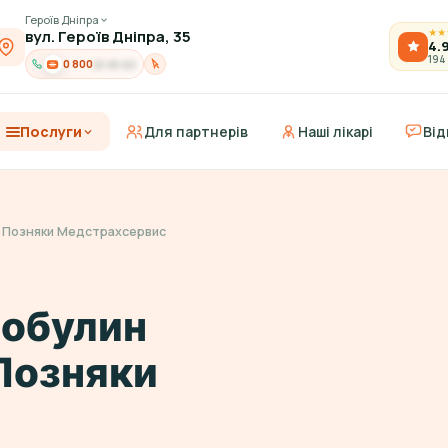
Героїв Дніпра
вул. Героїв Дніпра, 35
★
★
4.
194
0 800
21-91-03
Послуги
Для партнерів
Наші лікарі
Від
g) Позняки Медстрахсервис
лобулин
) Позняки