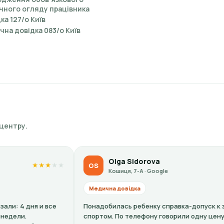
чного огляду працівника
ка 127/о Київ
на довідка 083/о Київ
 центру.
Olga Sidorova
OS
★
★
★
★
★
Кошиця, 7-А · Google
Медична довідка
М
Понадобилась ребенку справка-допуск к занятиям
Вс
спортом. По телефону говорили одну цену, по факту в
уж