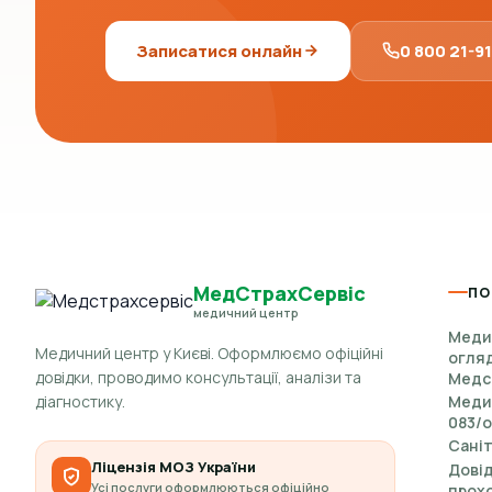
Записатися онлайн
0 800 21-9
МедСтрахСервіс
ПО
медичний центр
Меди
Медичний центр у Києві. Оформлюємо офіційні
огляд
довідки, проводимо консультації, аналізи та
Медс
діагностику.
Медич
083/о
Саніт
Ліцензія МОЗ України
Довід
Усі послуги оформлюються офіційно
прох