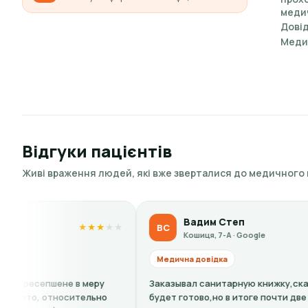
меди
Довід
Медич
Відгуки пацієнтів
Живі враження людей, які вже зверталися до медичного
Вадим Степ
ВС
★
★
★
★
★
★
★
★
★
Кошиця, 7-А · Google
Медична довідка
еру
Заказывал санитарную книжку,сказали: 4 дня и все
ьно
будет готово,но в итоге почти две недели.