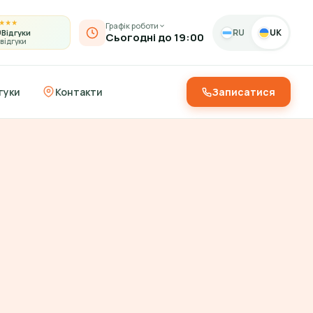
★
★
★
Графік роботи
9
RU
UK
Відгуки
Сьогодні до 19:00
 відгуки
гуки
Контакти
Записатися