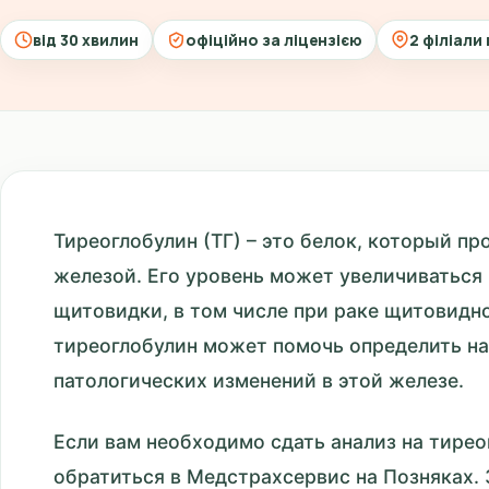
від 30 хвилин
офіційно за ліцензією
2 філіали 
Тиреоглобулин (ТГ) – это белок, который п
железой. Его уровень может увеличиваться
щитовидки, в том числе при раке щитовидн
тиреоглобулин может помочь определить на
патологических изменений в этой железе.
Если вам необходимо сдать анализ на тирео
обратиться в Медстрахсервис на Позняках. 